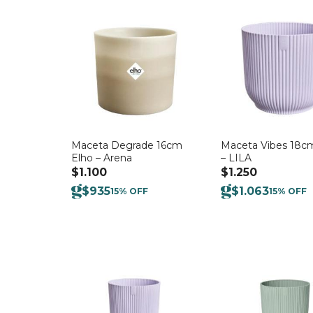
Maceta Degrade 16cm
Maceta Vibes 18c
Elho – Arena
– LILA
$
1.100
$
1.250
$
935
$
1.063
15% OFF
15% OFF