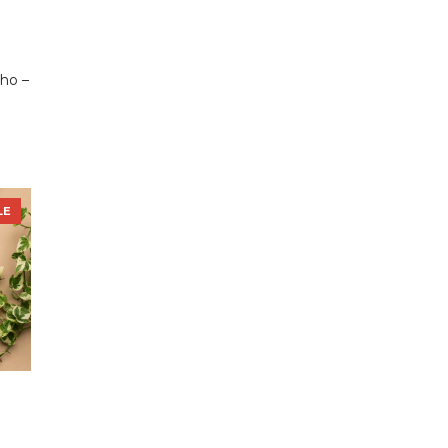
ho –
LE
o