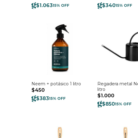
$
1.063
$
340
15% OFF
15% OFF
Neem + potásico 1 litro
Regadera metal Ne
litro
$
450
$
1.000
$
383
15% OFF
$
850
15% OFF