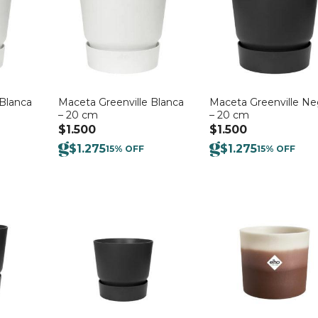
 Blanca
Maceta Greenville Blanca
Maceta Greenville Ne
– 20 cm
– 20 cm
$
1.500
$
1.500
$
1.275
$
1.275
15% OFF
15% OFF