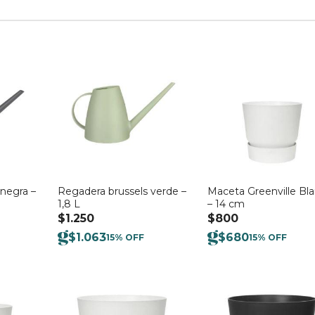
negra –
Regadera brussels verde –
Maceta Greenville Bl
1,8 L
– 14 cm
$
1.250
$
800
$
1.063
$
680
15% OFF
15% OFF