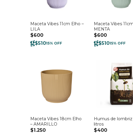
Maceta Vibes 11cm Elho –
Maceta Vibes 11cm
LILA
MENTA
$
600
$
600
$
510
$
510
15% OFF
15% OFF
Maceta Vibes 18cm Elho
Humus de lombriz 
– AMARILLO
litros
$
1.250
$
400