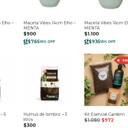
 Elho –
Maceta Vibes 14cm Elho –
Maceta Vibes 16cm El
MENTA
MENTA
$
900
$
1.100
$
765
$
935
15% OFF
15% OFF
SA
– 5
Humus de lombriz – 3
Kit Esencial Gardem
litros
El
El
$
1.080
$
972
$
300
precio
preci