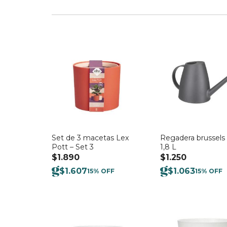
Set de 3 macetas Lex
Regadera brussels 
Pott – Set 3
1,8 L
$
1.890
$
1.250
$
1.607
$
1.063
15% OFF
15% OFF