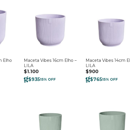
m Elho
Maceta Vibes 16cm Elho –
Maceta Vibes 14cm El
LILA
LILA
$
1.100
$
900
$
935
$
765
15% OFF
15% OFF