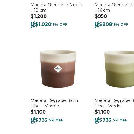
Maceta Greenville Negra
Maceta Greenville
– 18 cm
– 16 cm
$
1.200
$
950
$
1.020
$
808
15% OFF
15% OFF
Maceta Degrade 16cm
Maceta Degrade 
Elho – Marrón
Elho – Verde
$
1.100
$
1.100
$
935
$
935
15% OFF
15% OFF