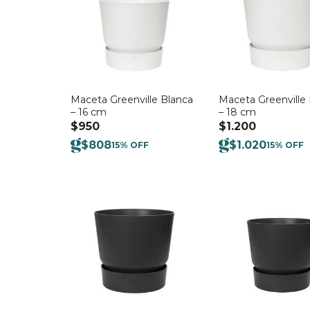
Maceta Greenville Blanca
Maceta Greenville
– 16 cm
– 18 cm
$
950
$
1.200
$
808
$
1.020
15% OFF
15% OFF