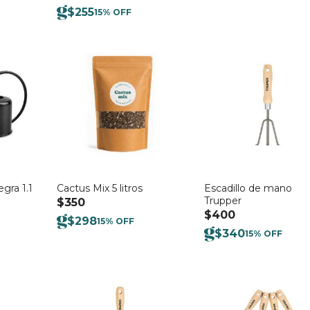
original
actua
$
255
15% OFF
era:
es:
$1.080.
$972.
gra 1.1
Cactus Mix 5 litros
Escadillo de mano
Trupper
$
350
$
400
$
298
15% OFF
$
340
15% OFF