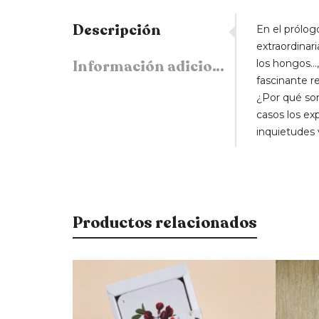
Descripción
En el prólogo
extraordina
Información adicional
los hongos…,
fascinante r
¿Por qué son
casos los e
inquietudes 
Productos relacionados