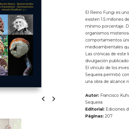
El Reino Fungi es uno 
existen 1.5 millones d
mínimo porcentaje. D
organismos misterios
comportamientos únic
medioambientales que
Las crónicas de este l
divulgación publicado
El vínculo de los inv
Sequeira permitió comp
una obra de alcance r
Autor:
Francisco Kuha
Sequeira
Editorial:
Ediciones d
Páginas:
207