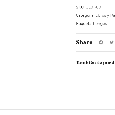
los
SKU:
GL01-001
hongos
Categoría:
Libros y Pa
quantity
Etiqueta:
hongos
Share
También te pued