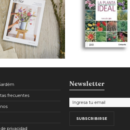
$
600
$
510
15% OFF
Newsletter
Gardém
tas frecuentes
nos
 de privacidad