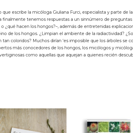
 que escribe la micóloga Giuliana Furci, especialista y parte de l
ria finalmente tenemos respuestas a un sinnúmero de preguntas
 o ¿qué hacen los hongos?–, además de entretenidas explicacione
eino de los hongos. ¿Limpian el ambiente de la radiactividad? 
 tan coloridos? Muchos dirían ‘es imposible que los árboles se c
xpertos más conocedores de los hongos, los micólogos y micólog
vertiginosas como aquellas que aquejan a quienes recién descub