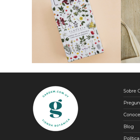
$
1.590
$
990
$
1.352
$
842
15% OFF
15% OFF
Sobre 
Pregun
Conoce
Blog
Política