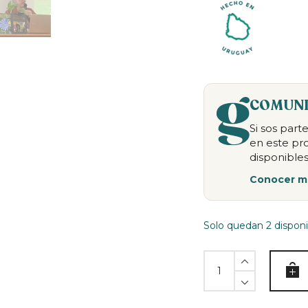
COMUNI
Si sos par
en este pr
disponibles
Conocer m
Solo quedan 2 disponi
Crónicas
del
reino
de