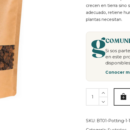
crecen en tierra sino 
adecuado, retiene hu
plantas necesitan.
COMUNI
Si sos par
en este pr
disponibles
Conocer m
Sustrato
Orquídeas
5
litros
quantity
SKU:
BT01-Potting-1-1-