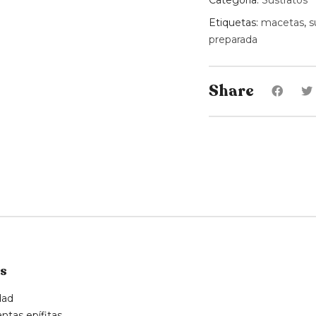
Categoría:
Sustratos
Etiquetas:
macetas
,
s
preparada
Share
os
dad
antas epífitas