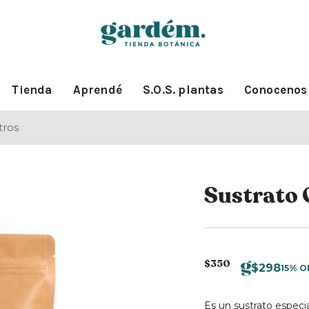
Tienda
Aprendé
S.O.S. plantas
Conocenos
tros
Sustrato 
$
350
$
298
15% O
Es un sustrato especi