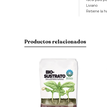
Liviano
Retiene la 
Productos relacionados
$
670
$
350
$
570
$
298
15% OFF
15% OFF