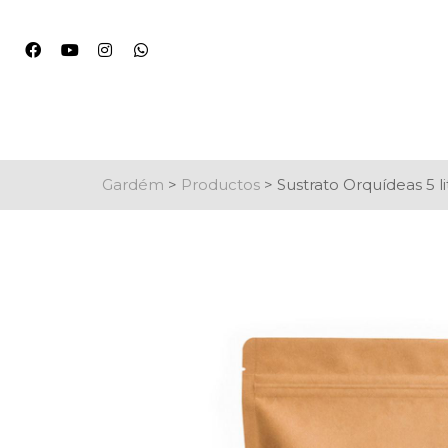
Gardém
>
Productos
>
Sustrato Orquídeas 5 li