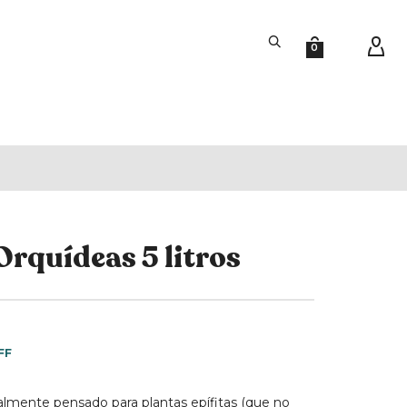
0
Orquídeas 5 litros
FF
almente pensado para plantas epífitas (que no