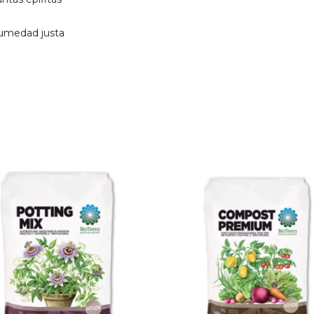
humedad justa
$
150
$
128
15% OFF