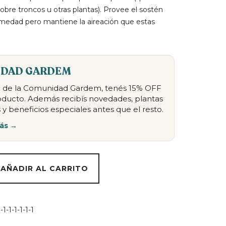
sobre troncos u otras plantas). Provee el sostén
medad pero mantiene la aireación que estas
DAD GARDEM
te de la Comunidad Gardem, tenés 15% OFF
oducto. Además recibís novedades, plantas
 y beneficios especiales antes que el resto.
ás →
AÑADIR AL CARRITO
1-1-1-1-1-1