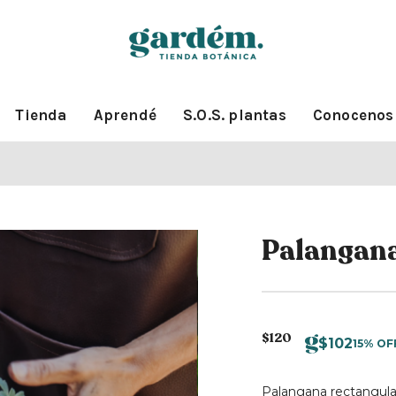
Tienda
Aprendé
S.O.S. plantas
Conocenos
Palangana
$
120
$
102
15% OF
Palangana rectangular