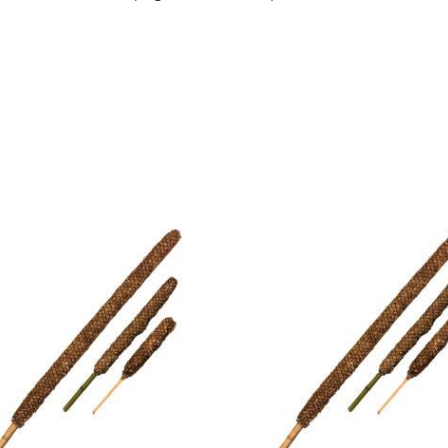
$
250
$
213
15% OFF