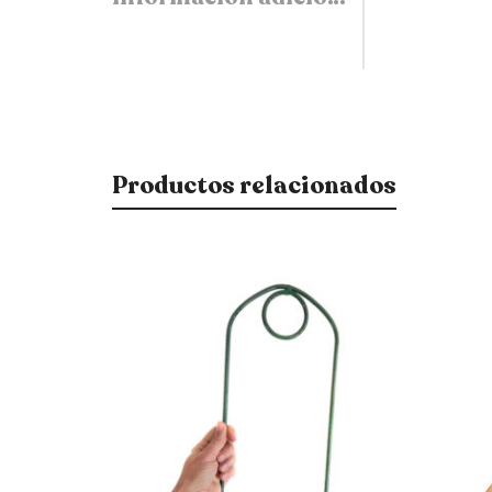
Productos relacionados
$
700
$
460
$
595
15% OFF
$
391
15% OFF