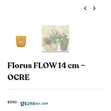
Florus FLOW 14 cm –
OCRE
$
350
$
298
15% OFF