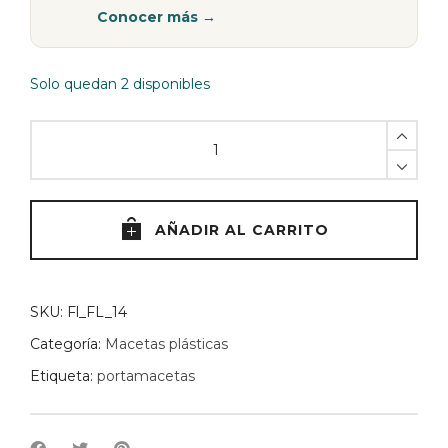
Conocer más →
Solo quedan 2 disponibles
Florus
FLOW
14
cm
-
AÑADIR AL CARRITO
OCRE
quantity
SKU:
Fl_FL_14
Categoría:
Macetas plásticas
Etiqueta:
portamacetas