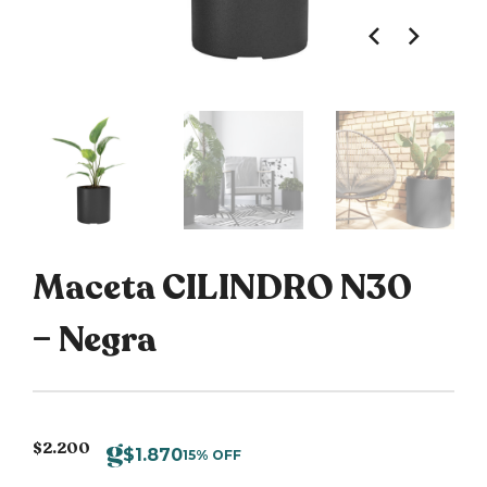
Maceta CILINDRO N30
– Negra
$
2.200
$
1.870
15% OFF