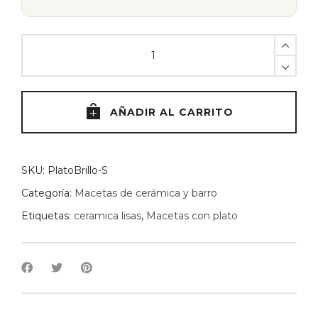
Maceta
con
plato
brillo
S
AÑADIR AL CARRITO
-
16cm
quantity
SKU:
PlatoBrillo-S
Categoría:
Macetas de cerámica y barro
Etiquetas:
ceramica lisas
,
Macetas con plato