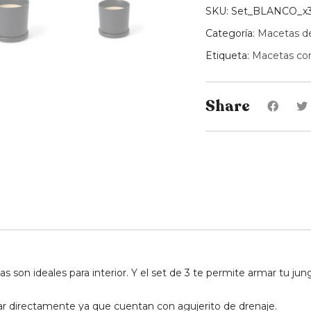
quantity
SKU:
Set_BLANCO_x3
Categoría:
Macetas de
Etiqueta:
Macetas con
Share
 son ideales para interior. Y el set de 3 te permite armar tu jung
r directamente ya que cuentan con agujerito de drenaje.