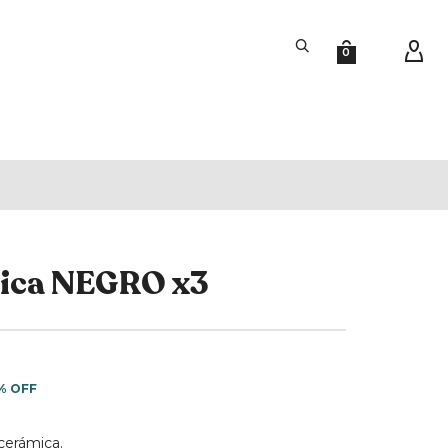
0
mica NEGRO x3
% OFF
cerámica.