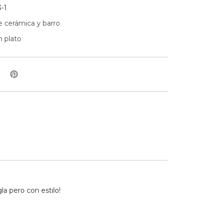
-1
 cerámica y barro
 plato
la pero con estilo!