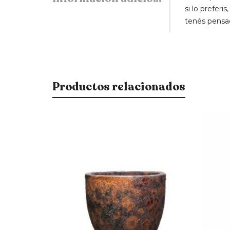
si lo prefer
tenés pensad
Productos relacionados
$
1.600
$
950
$
1.360
$
808
15% OFF
15% OFF