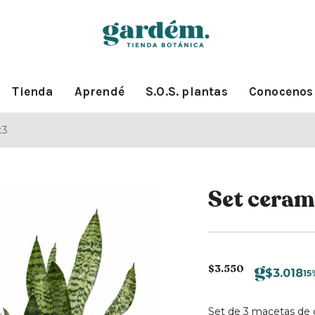
Tienda
Aprendé
S.O.S. plantas
Conocenos
x3
Set cera
$
3.550
$
3.018
15
Set de 3 macetas de 