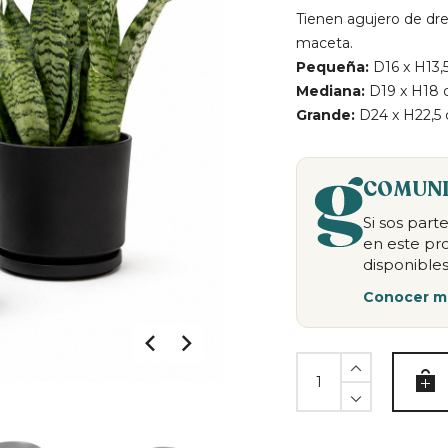
Tienen agujero de dr
maceta.
Pequeña:
D16 x H13,
Mediana:
D19 x H18
Grande:
D24 x H22,5
COMUNI
Si sos par
en este pr
disponibles
Conocer m
Set
ceramica
NEGRO
x3