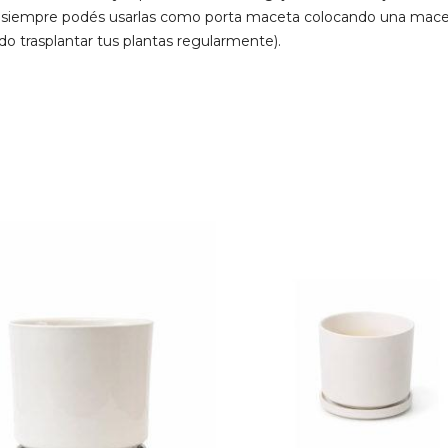
is, siempre podés usarlas como porta maceta colocando una macet
o trasplantar tus plantas regularmente).
$
1.200
$
1.020
15% OFF