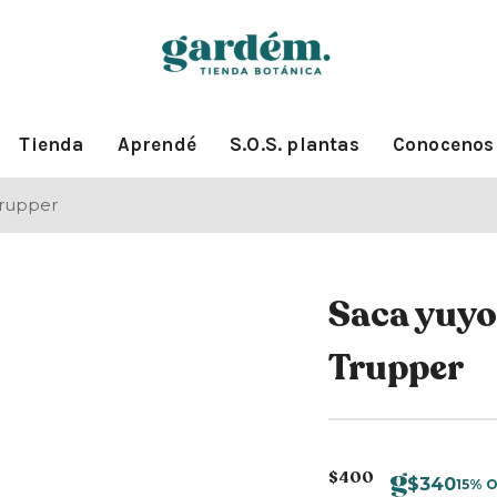
Tienda
Aprendé
S.O.S. plantas
Conocenos
Trupper
Saca yuyo
Trupper
$
400
$
340
15% 