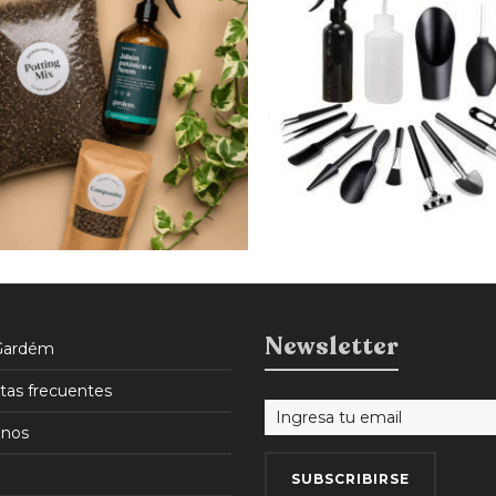
$
220
$
187
15% OFF
Newsletter
Gardém
tas frecuentes
nos