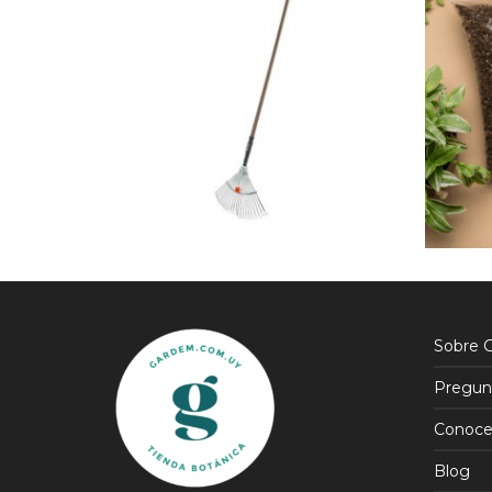
$
1.080
$
972
$
550
$
468
15% OFF
Sobre 
Pregun
Conoce
Blog