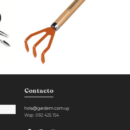
Contacto
hola@gardem.com.uy
Wsp: 092 425 154