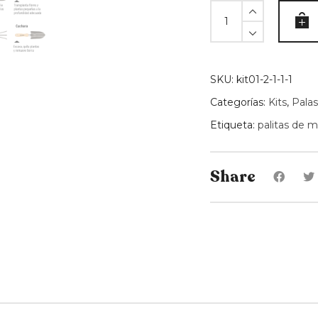
Saca
yuyos
de
mano
Trupper
SKU:
kit01-2-1-1-1
quantity
Categorías:
Kits
,
Palas
Etiqueta:
palitas de 
Share