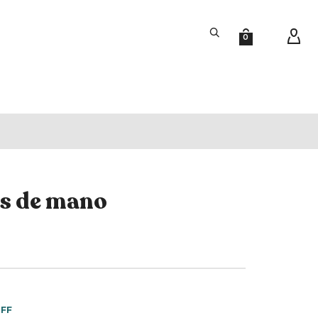
0
s de mano
OFF