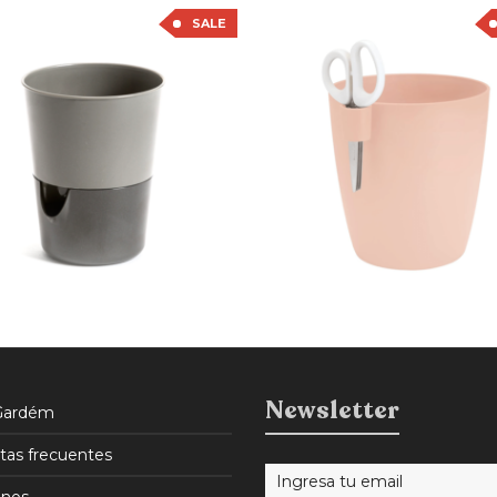
SALE
90
Newsletter
Gardém
tas frecuentes