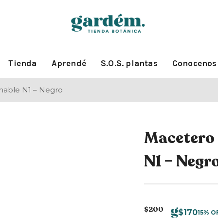
Tienda
Aprendé
S.O.S. plantas
Conocenos
able N1 – Negro
Macetero
N1 – Negr
$
200
$
170
15% O