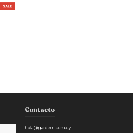
SALE
Contacto
hola@gardem.com.uy