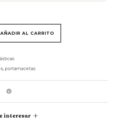
AÑADIR AL CARRITO
ásticas
es
,
portamacetas
e interesar