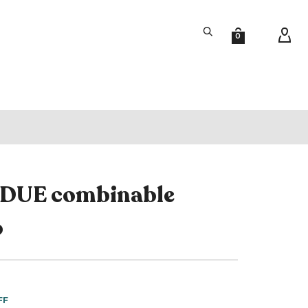
0
 DUE combinable
o
FF