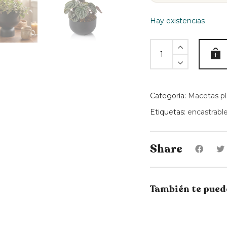
Hay existencias
Macetero
DUE
combinable
N1
-
Categoría:
Macetas pl
Negro
Etiquetas:
encastrabl
quantity
Share
También te pued