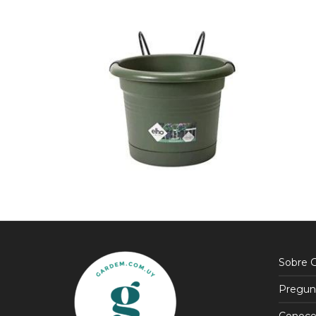
$
350
$
150
$
690
$
4
Sobre 
Pregun