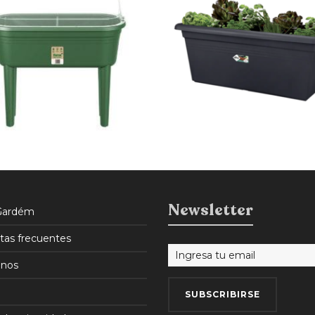
$
6.500
$
5.525
15% OFF
Newsletter
Gardém
tas frecuentes
nos