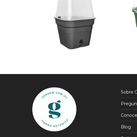
$
6.500
$
4.000
$
3.500
$
5.525
15% OFF
Sobre 
Pregun
Conoce
Blog