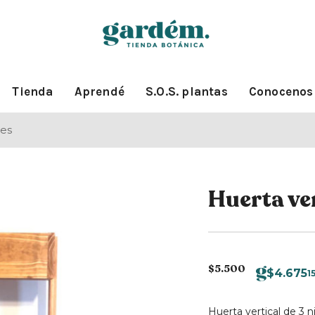
Tienda
Aprendé
S.O.S. plantas
Conocenos
nes
Huerta ver
$
5.500
$
4.675
1
Huerta vertical de 3 n