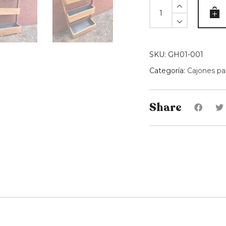
Huerta
vertical
3
cajones
quantity
SKU:
GH01-001
Categoría:
Cajones pa
Share