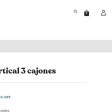
0
tical 3 cajones
5% OFF
iveles