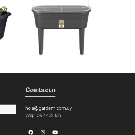
Contacto
hola@gardem.com.uy
Wsp: 092 425 154