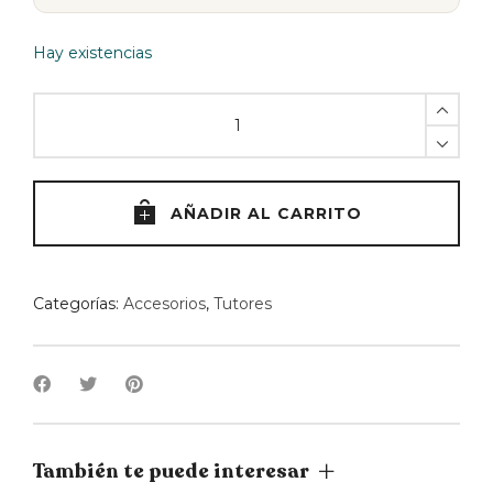
Hay existencias
Tutor
de
musgo
50cm
quantity
AÑADIR AL CARRITO
Categorías:
Accesorios
,
Tutores
También te puede interesar