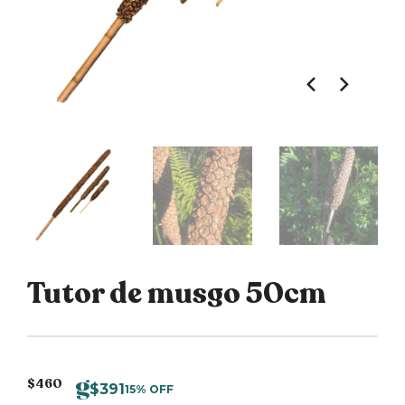
Tutor de musgo 50cm
$
460
$
391
15% OFF