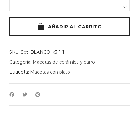
ceramica
plato
brillo
x3
AÑADIR AL CARRITO
quantity
SKU:
Set_BLANCO_x3-1-1
Categoría:
Macetas de cerámica y barro
Etiqueta:
Macetas con plato