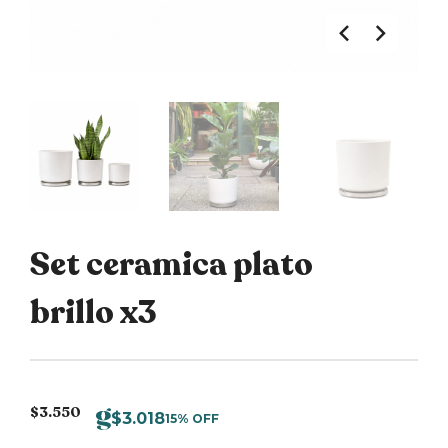
Set ceramica plato
brillo x3
$
3.550
$
3.018
15% OFF