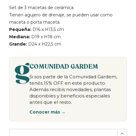
Set de 3 macetas de cerámica.
Tienen agujero de drenaje, se pueden usar como
maceta o porta maceta.
Pequeña:
D16 x H13,5 cm
Mediana:
D19 x H18 cm
Grande:
D24 x H22,5 cm
COMUNIDAD GARDEM
Si sos parte de la Comunidad Gardem,
tenés 15% OFF en este producto.
Además recibís novedades, plantas
disponibles y beneficios especiales
antes que el resto.
Conocer más →
Set