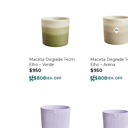
Maceta Degrade 14cm
Maceta Degrade 
Elho – Verde
Elho – Arena
$
950
$
950
$
808
$
808
15% OFF
15% OFF