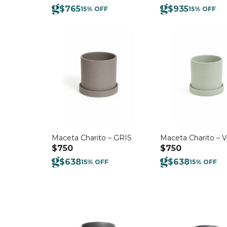
$
765
$
935
15% OFF
15% OFF
Maceta Charito – GRIS
Maceta Charito –
$
750
$
750
$
638
$
638
15% OFF
15% OFF