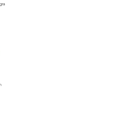
gra
m