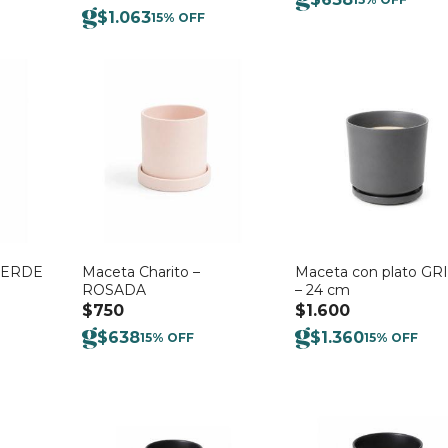
$
1.063
15% OFF
 VERDE
Maceta Charito –
Maceta con plato GRI
ROSADA
– 24 cm
$
750
$
1.600
$
638
$
1.360
15% OFF
15% OFF