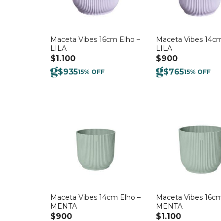
Maceta Vibes 16cm Elho –
Maceta Vibes 14cm
LILA
LILA
$
1.100
$
900
$
935
$
765
15% OFF
15% OFF
Maceta Vibes 14cm Elho –
Maceta Vibes 16cm
MENTA
MENTA
$
900
$
1.100