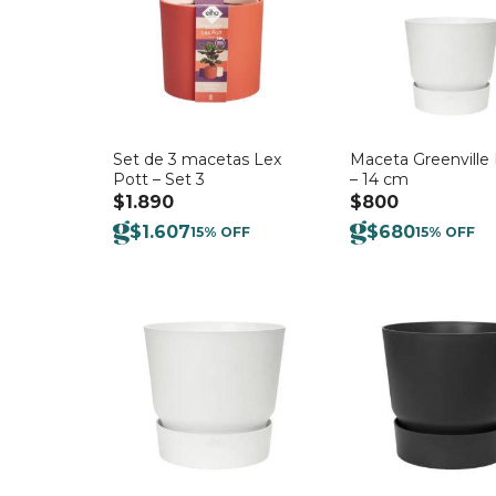
Set de 3 macetas Lex
Maceta Greenville
Pott – Set 3
– 14 cm
$
1.890
$
800
$
1.607
$
680
15% OFF
15% OFF