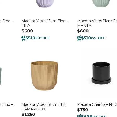
 Elho –
Maceta Vibes 11cm Elho –
Maceta Vibes 11cm El
LILA
MENTA
$
600
$
600
$
510
$
510
15% OFF
15% OFF
 Elho –
Maceta Vibes 18cm Elho
Maceta Charito – NE
– AMARILLO
$
750
$
1.250
$
638
15% OFF