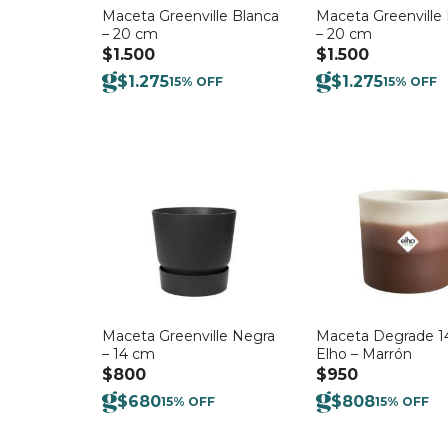
Maceta Greenville Blanca
Maceta Greenville
– 20 cm
– 20 cm
$
1.500
$
1.500
$
1.275
$
1.275
15% OFF
15% OFF
Maceta Greenville Negra
Maceta Degrade 
– 14 cm
Elho – Marrón
$
800
$
950
$
680
$
808
15% OFF
15% OFF