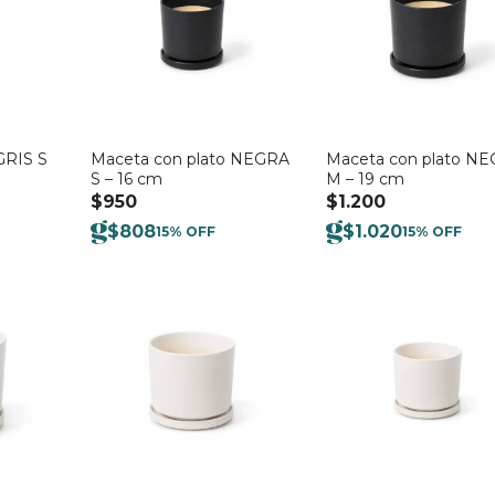
GRIS S
Maceta con plato NEGRA
Maceta con plato N
S – 16 cm
M – 19 cm
$
950
$
1.200
$
808
$
1.020
15% OFF
15% OFF