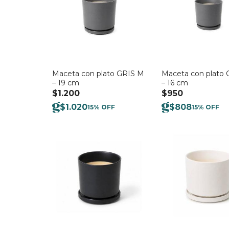
Maceta con plato GRIS M
Maceta con plato 
– 19 cm
– 16 cm
$
1.200
$
950
$
1.020
$
808
15% OFF
15% OFF