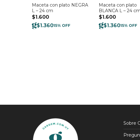
Maceta con plato NEGRA
Maceta con plato
L – 24 cm
BLANCA L – 24 c
$
1.600
$
1.600
$
1.360
$
1.360
15% OFF
15% OFF
Sobre 
Pregun