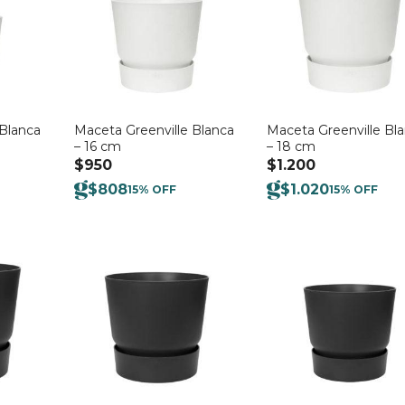
 Blanca
Maceta Greenville Blanca
Maceta Greenville Bl
– 16 cm
– 18 cm
$
950
$
1.200
$
808
$
1.020
15% OFF
15% OFF