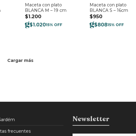
Maceta con plato
Maceta con plato
m
BLANCA M – 19 cm
BLANCA S – 16cm
$
1.200
$
950
$
1.020
$
808
15% OFF
15% OFF
Cargar más
Newsletter
Gardém
tas frecuentes