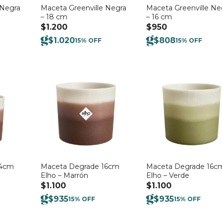
 Negra
Maceta Greenville Negra
Maceta Greenville Ne
– 18 cm
– 16 cm
$
1.200
$
950
$
1.020
$
808
15% OFF
15% OFF
14cm
Maceta Degrade 16cm
Maceta Degrade 16c
Elho – Marrón
Elho – Verde
$
1.100
$
1.100
$
935
$
935
15% OFF
15% OFF