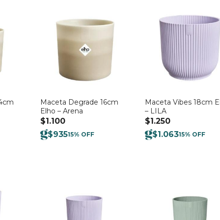
14cm
Maceta Degrade 16cm
Maceta Vibes 18cm E
Elho – Arena
– LILA
$
1.100
$
1.250
$
935
$
1.063
15% OFF
15% OFF