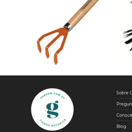
$
550
$
220
$
468
15% OFF
$
187
15% OFF
Sobre 
Pregun
Conoce
Blog