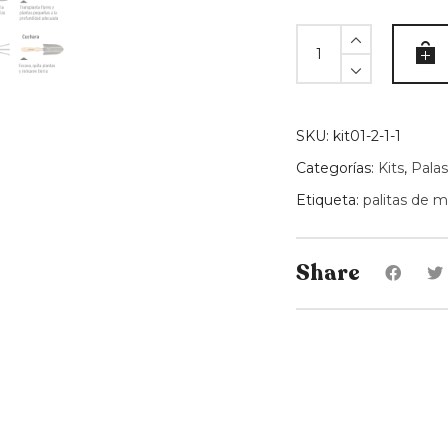
Palita
angosta
de
mano
Trupper
SKU:
kit01-2-1-1
quantity
Categorías:
Kits
,
Palas
Etiqueta:
palitas de 
Share