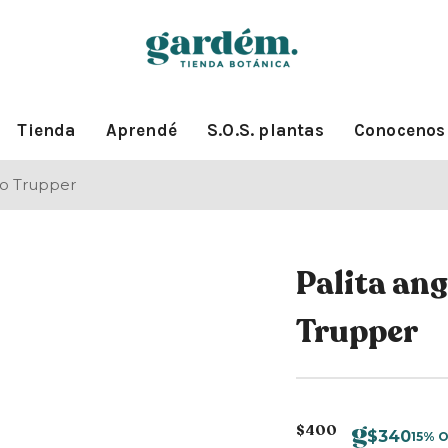
Tienda
Aprendé
S.O.S. plantas
Conocenos
no Trupper
Palita an
Trupper
$
400
$
340
15% 