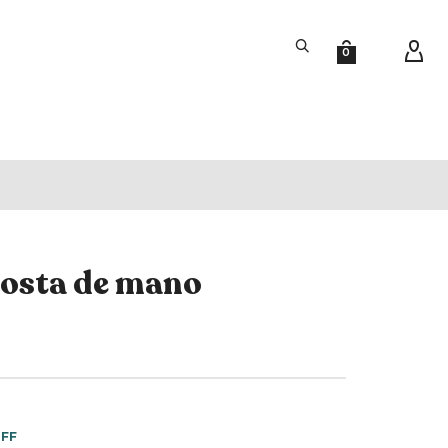
0
gosta de mano
OFF