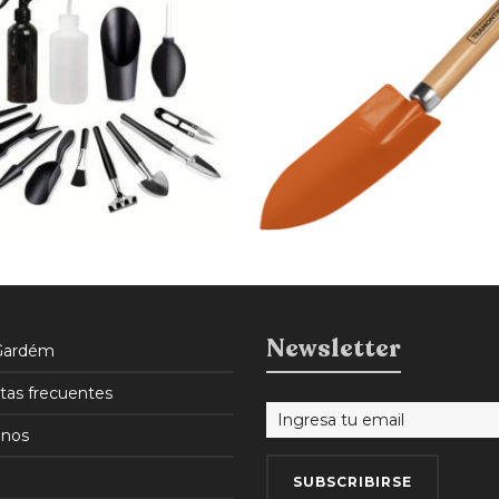
$
730
$
621
15% OFF
Newsletter
Gardém
tas frecuentes
nos