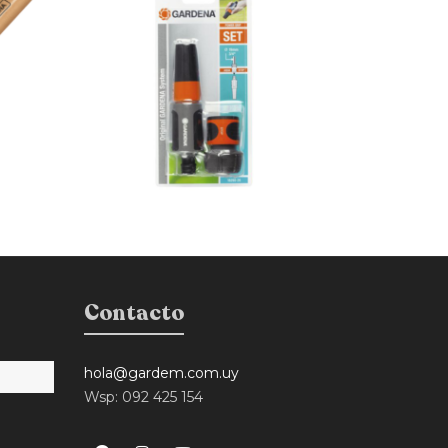
Contacto
hola@gardem.com.uy
Wsp: 092 425 154