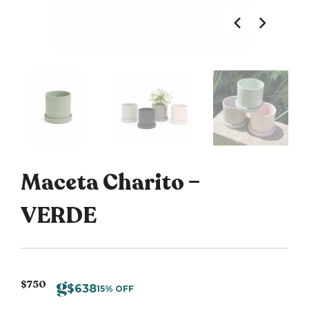
Maceta Charito –
VERDE
$
750
$
638
15% OFF