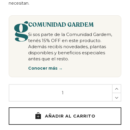
necesitan.
COMUNIDAD GARDEM
Si sos parte de la Comunidad Gardem,
tenés 15% OFF en este producto.
Además recibís novedades, plantas
disponibles y beneficios especiales
antes que el resto.
Conocer más →
Sustrato
Orquídeas
0.5
litros
quantity
AÑADIR AL CARRITO