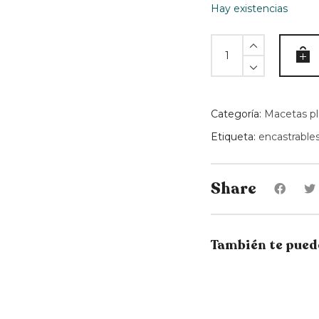
Hay existencias
Asa
para
colgar
DUE
-
Categoría:
Macetas pl
Verde
Etiqueta:
encastrable
-
86cm
quantity
Share
También te pued