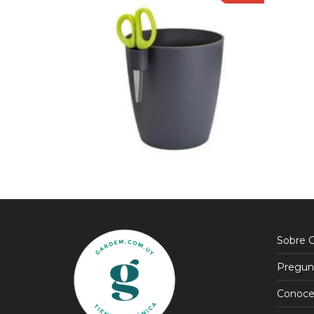
$
350
$
150
$
350
$
1
Sobre 
Pregun
Conoce