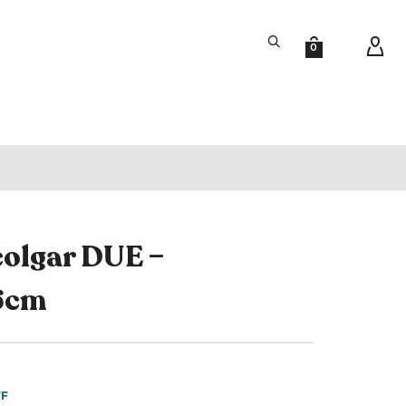
0
colgar DUE –
86cm
FF