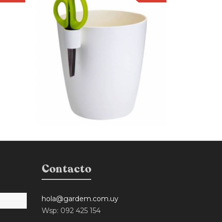
Contacto
hola@gardem.com.uy
Wsp: 092 425 154