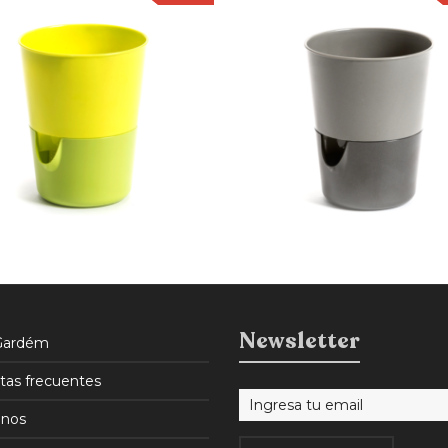
50
$
690
$
490
Newsletter
Gardém
tas frecuentes
nos