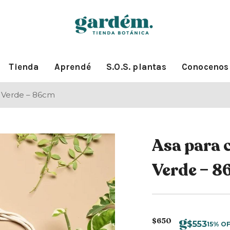
Tienda
Aprendé
S.O.S. plantas
Conocenos
– Verde – 86cm
Asa para 
Verde – 
$
650
$
553
15% O