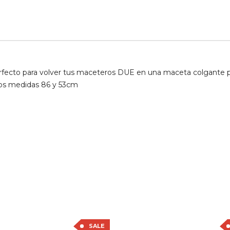
erfecto para volver tus maceteros DUE en una maceta colgante p
os medidas 86 y 53cm
SALE