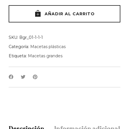
EDÉN
40
AÑADIR AL CARRITO
quantity
SKU:
Bgr_01-1-1-1
Categoría:
Macetas plásticas
Etiqueta:
Macetas grandes
Descripción
Información adicional