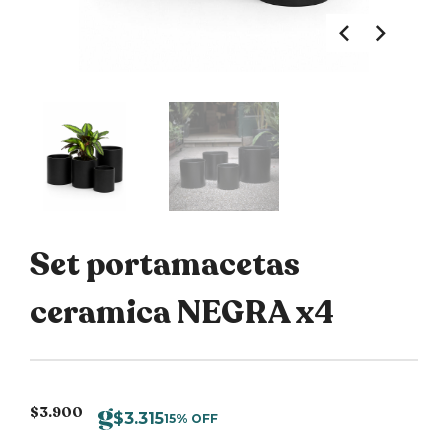
Set portamacetas
ceramica NEGRA x4
$
3.900
$
3.315
15% OFF