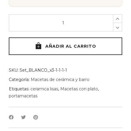
Set
portamacetas
ceramica
NEGRA
x4
AÑADIR AL CARRITO
quantity
SKU:
Set_BLANCO_x3-1-1-1-1
Categoría:
Macetas de cerámica y barro
Etiquetas:
ceramica lisas
,
Macetas con plato
,
portamacetas