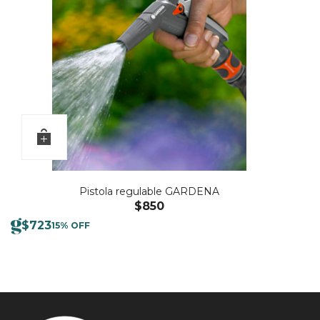
Pistola regulable GARDENA
$
850
$
723
15% OFF