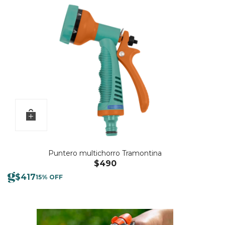
Puntero multichorro Tramontina
$
490
$
417
15% OFF