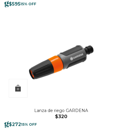
$
595
15% OFF
Lanza de riego GARDENA
$
320
$
272
15% OFF