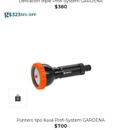
Derivación triple Profi-System GARDENA
$
380
$
323
15% OFF
Puntero tipo lluvia Profi-System GARDENA
$
700