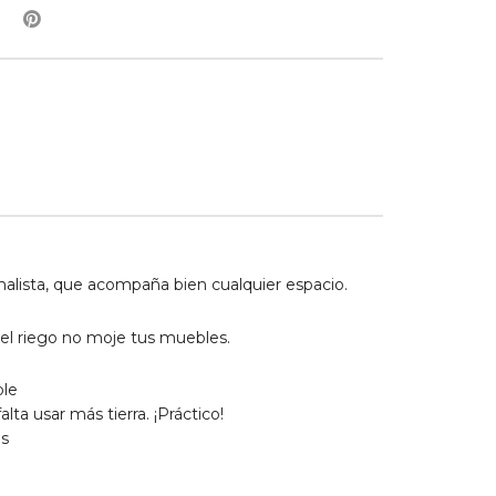
imalista, que acompaña bien cualquier espacio.
del riego no moje tus muebles.
ble
a usar más tierra. ¡Práctico!
es