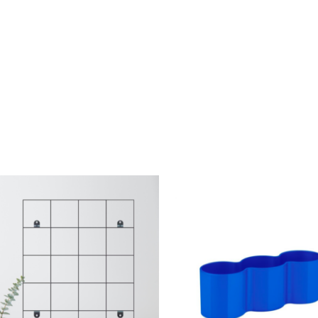
$
350
$
150