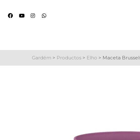
Gardém
>
Productos
>
Elho
>
Maceta Brussels