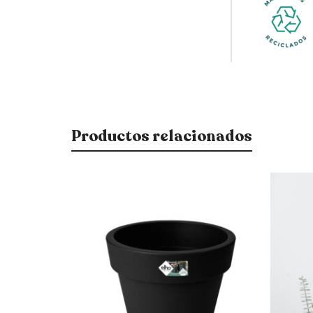
Productos relacionados
$
2.500
$
200
$
2.125
$
170
15% OFF
15% OFF