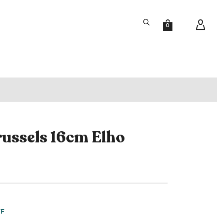
0
ussels 16cm Elho
FF