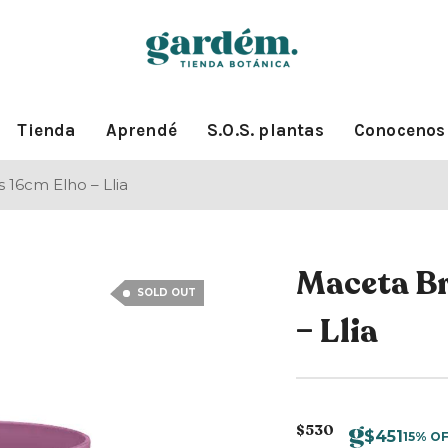
Tienda
Aprendé
S.O.S. plantas
Conocenos
 16cm Elho – Llia
Maceta Br
SOLD OUT
– Llia
$
530
$
451
15% O