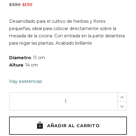
El
El
$
350
$
150
precio
precio
original
actual
Desarrollado para el cultivo de hierbas y flores
era:
es:
pequeñas, ideal para colocar directamente sobre la
$350.
$150.
mesada de la cocina. Con entrada en la parte delantera
para regar las plantas. Acabado brillante.
Diametro
: 11 cm
Altura
: 14 cm
Hay existencias
Maceta
de
hierbas
y
flores
AÑADIR AL CARRITO
violeta