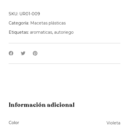
ROSMARIN
quantity
SKU:
UR01-009
Categoría:
Macetas plásticas
Etiquetas:
aromaticas
,
autoriego
Información adicional
Color
Violeta