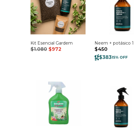
Kit Esencial Gardem
Neem + potásico 1 
El
El
$
1.080
$
972
$
450
precio
precio
$
383
15% OFF
original
actual
era:
es:
$1.080.
$972.