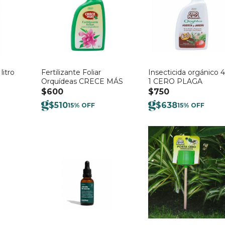
litro
Fertilizante Foliar
Insecticida orgánico 
Orquídeas CRECE MÁS
1 CERO PLAGA
$
600
$
750
$
510
$
638
15% OFF
15% OFF