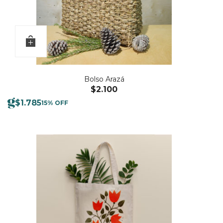
Bolso Arazá
$
2.100
$
1.785
15% OFF