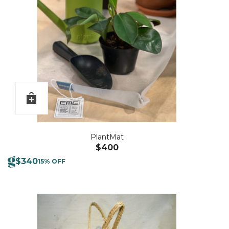
PlantMat
$
400
$
340
15% OFF