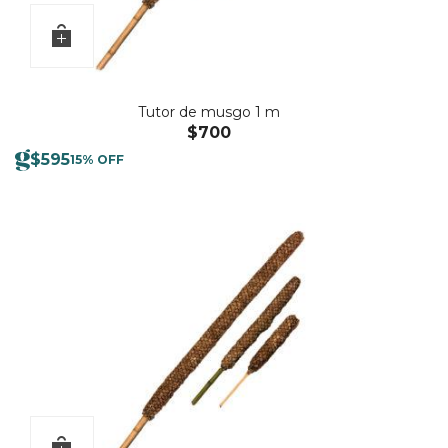
Tutor de musgo 1 m
$
700
$
595
15% OFF