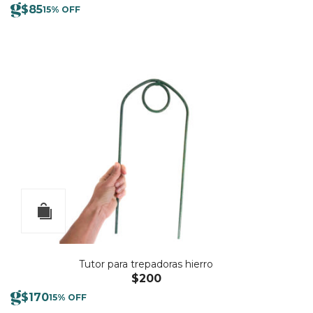
$
85
15% OFF
Tutor para trepadoras hierro
$
200
$
170
15% OFF