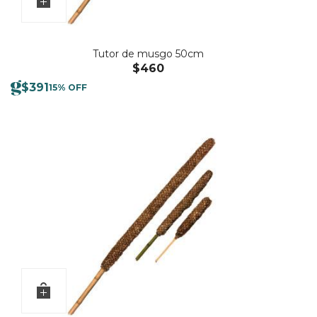
Tutor de musgo 50cm
$
460
$
391
15% OFF