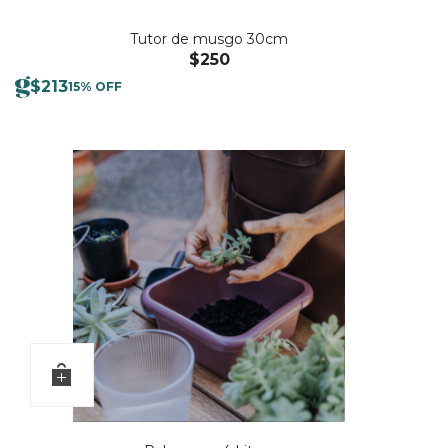
Tutor de musgo 30cm
$
250
$
213
15% OFF