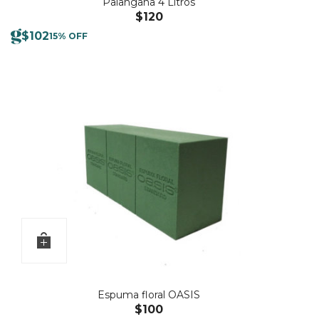
Palangana 4 Litros
$
120
$
102
15% OFF
Espuma floral OASIS
$
100