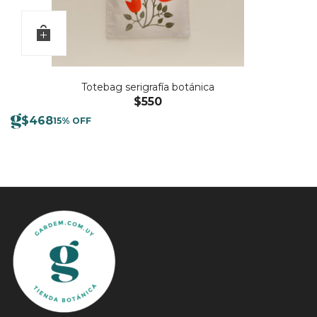
Totebag serigrafía botánica
$
550
$
468
15% OFF