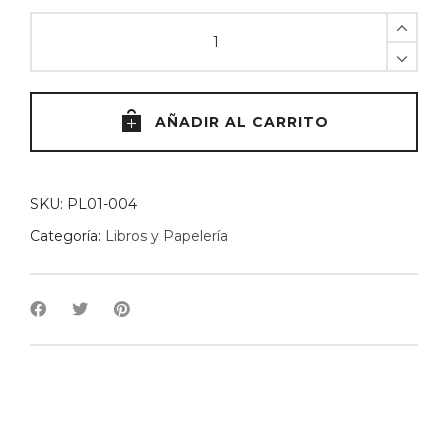
Libro
Huertas
de
Garage
Gourmet
AÑADIR AL CARRITO
quantity
SKU:
PL01-004
Categoría:
Libros y Papelería