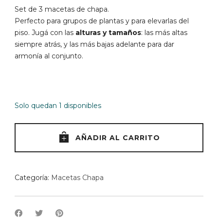
original
actual
Set de 3 macetas de chapa.
era:
es:
Perfecto para grupos de plantas y para elevarlas del
$4.200.
$3.900.
piso. Jugá con las
alturas y tamaños
: las más altas
siempre atrás, y las más bajas adelante para dar
armonía al conjunto.
Solo quedan 1 disponibles
AÑADIR AL CARRITO
Categoría:
Macetas Chapa