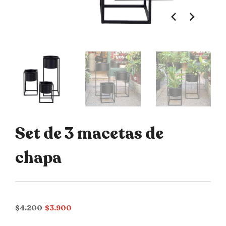
Set de 3 macetas de
chapa
El
El
$
4.200
$
3.900
precio
precio