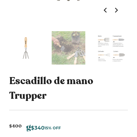
Escadillo de mano
Trupper
$
400
$
340
15% OFF