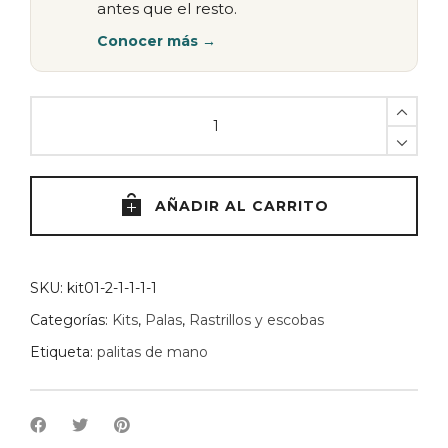
antes que el resto.
Conocer más →
Escadillo
de
mano
Trupper
quantity
AÑADIR AL CARRITO
SKU:
kit01-2-1-1-1-1
Categorías:
Kits
,
Palas
,
Rastrillos y escobas
Etiqueta:
palitas de mano