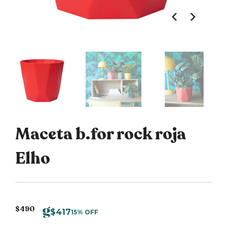
Maceta b.for rock roja
Elho
$
490
$
417
15% OFF