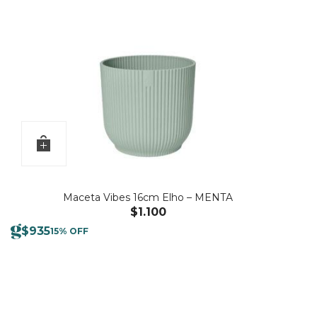
Maceta Vibes 16cm Elho – MENTA
$
1.100
$
935
15% OFF