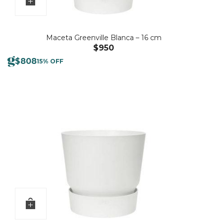
Maceta Greenville Blanca – 16 cm
$
950
$
808
15% OFF