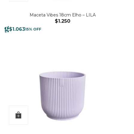
Maceta Vibes 18cm Elho – LILA
$
1.250
$
1.063
15% OFF