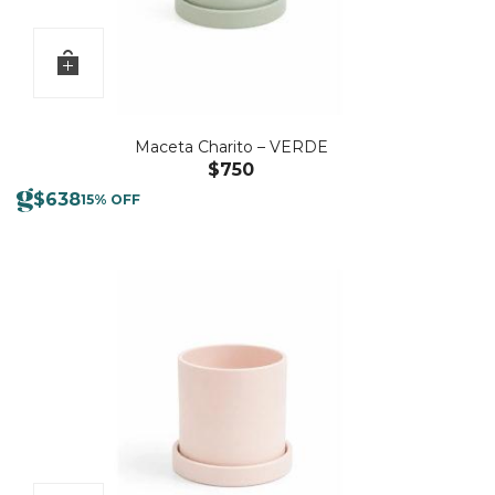
Maceta Charito – VERDE
$
750
$
638
15% OFF