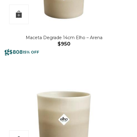
Maceta Degrade 14cm Elho – Arena
$
950
$
808
15% OFF