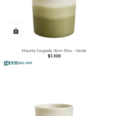
Maceta Degrade 16cm Elho – Verde
$
1.100
$
935
15% OFF