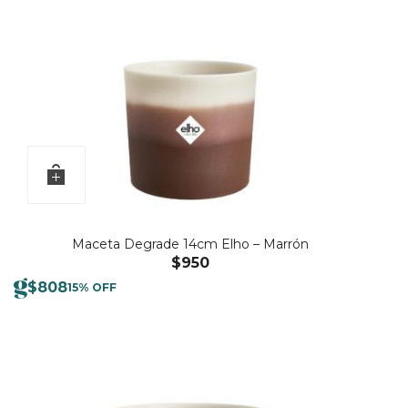
Maceta Degrade 14cm Elho – Marrón
$
950
$
808
15% OFF