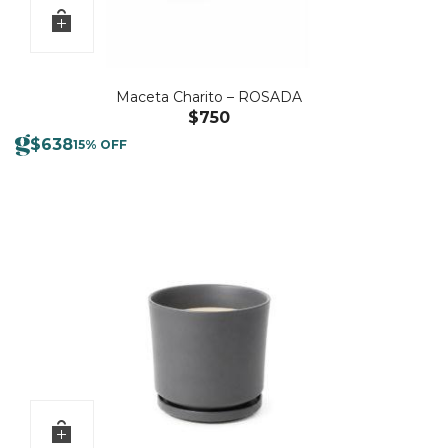
Maceta Charito – ROSADA
$
750
$
638
15% OFF