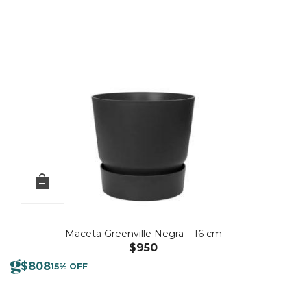
Maceta Greenville Negra – 16 cm
$
950
$
808
15% OFF