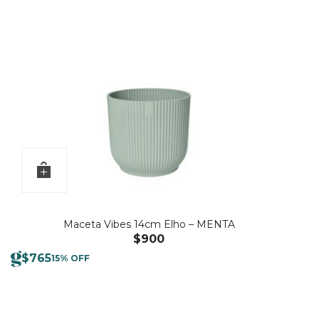
Maceta Vibes 14cm Elho – MENTA
$
900
$
765
15% OFF