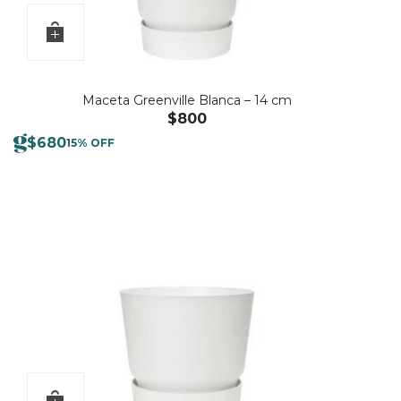
Maceta Greenville Blanca – 14 cm
$
800
$
680
15% OFF