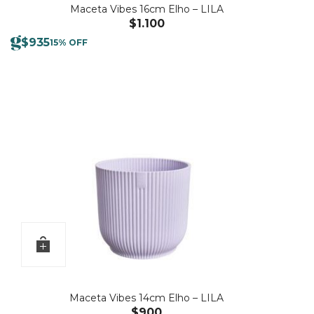
Maceta Vibes 16cm Elho – LILA
$
1.100
$
935
15% OFF
Maceta Vibes 14cm Elho – LILA
$
900