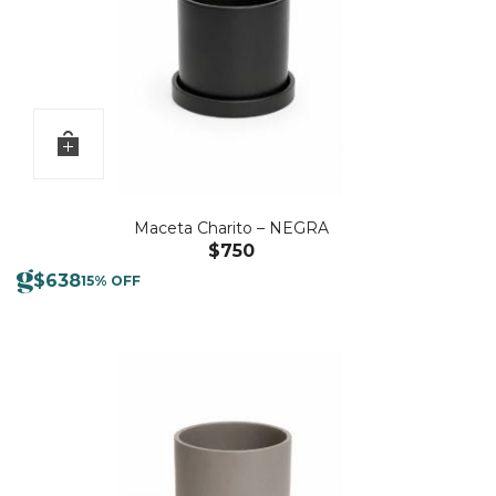
Maceta Charito – NEGRA
$
750
$
638
15% OFF