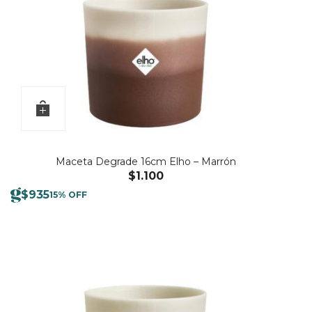
Maceta Degrade 16cm Elho – Marrón
$
1.100
$
935
15% OFF