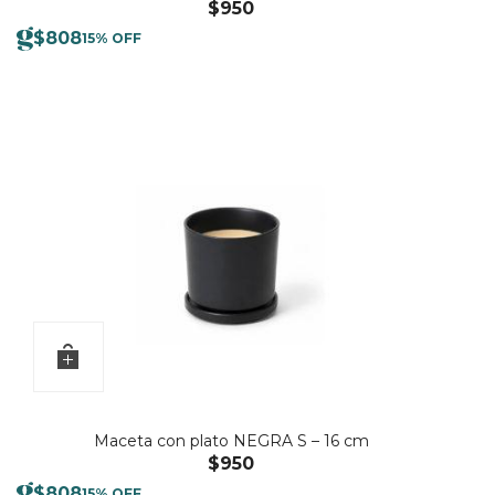
$
950
$
808
15% OFF
Maceta con plato NEGRA S – 16 cm
$
950
$
808
15% OFF