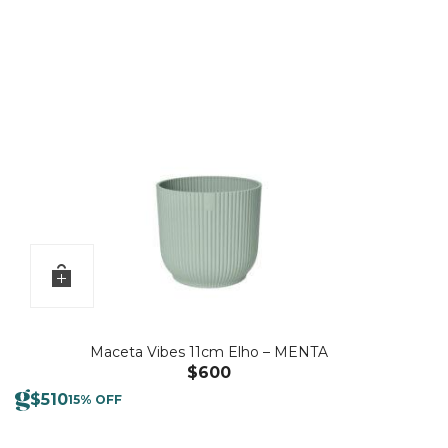
Maceta Vibes 11cm Elho – MENTA
$
600
$
510
15% OFF