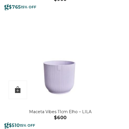
$
765
15% OFF
Maceta Vibes 11cm Elho – LILA
$
600
$
510
15% OFF