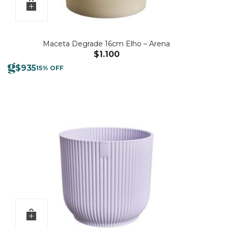
Maceta Degrade 16cm Elho – Arena
$
1.100
$
935
15% OFF