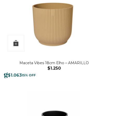
Maceta Vibes 18cm Elho – AMARILLO
$
1.250
$
1.063
15% OFF