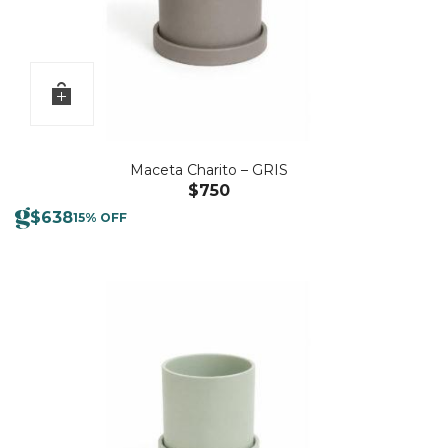
Maceta Charito – GRIS
$
750
$
638
15% OFF