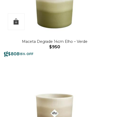
Maceta Degrade 14cm Elho – Verde
$
950
$
808
15% OFF