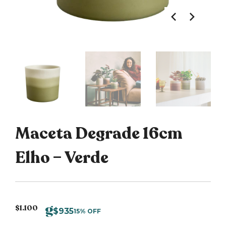
Maceta Degrade 16cm
Elho – Verde
$
1.100
$
935
15% OFF