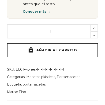
antes que el resto.
Conocer más →
Maceta
Degrade
16cm
Elho
-
AÑADIR AL CARRITO
Verde
quantity
SKU:
EL01-vibhes-1-1-1-1-1-1-1-1-1-1-1
Categorías:
Macetas plásticas
,
Portamacetas
Etiqueta:
portamacetas
Marca:
Elho