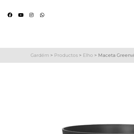
Gardém
>
Productos
>
Elho
>
Maceta Greenvi