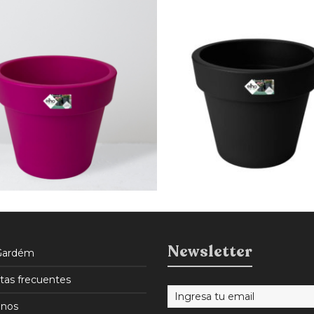
$
3.900
$
3.315
15% OFF
Newsletter
Gardém
tas frecuentes
nos