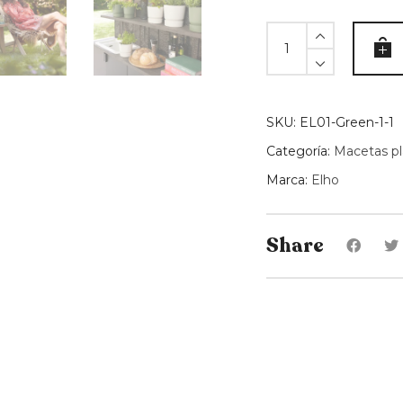
Maceta
Greenville
Negra
-
18
SKU:
EL01-Green-1-1
cm
Categoría:
Macetas pl
quantity
Marca:
Elho
Share