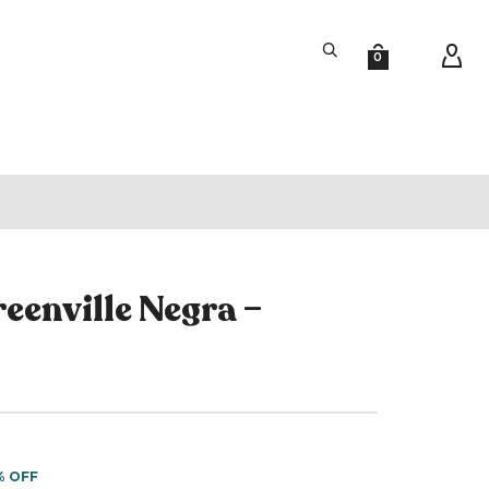
0
eenville Negra –
% OFF