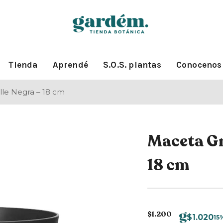
Tienda
Aprendé
S.O.S. plantas
Conocenos
lle Negra – 18 cm
Maceta Gr
18 cm
$
1.200
$
1.020
15