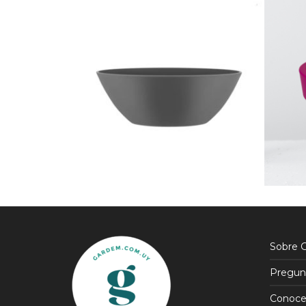
$
690
$
690
$
587
$
587
15% OFF
15% OFF
Sobre 
Pregun
Conoce