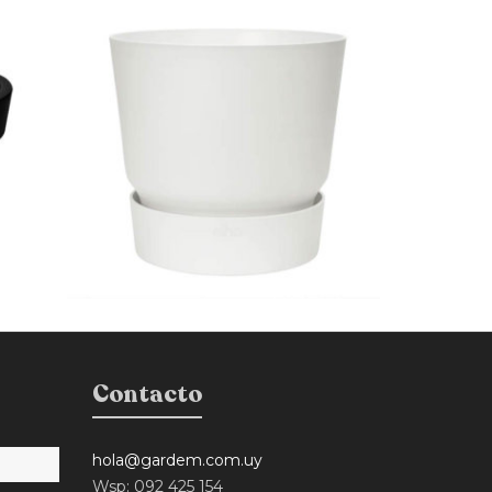
Contacto
hola@gardem.com.uy
Wsp: 092 425 154