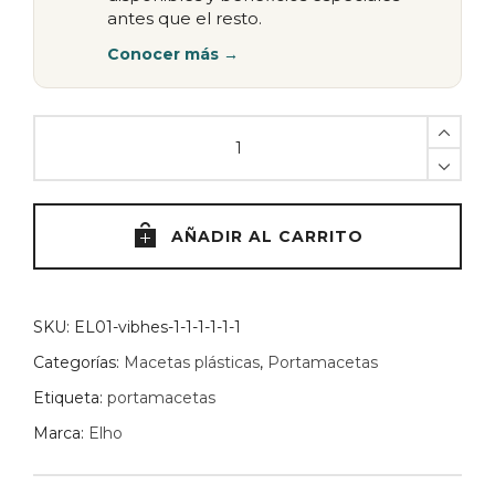
antes que el resto.
Conocer más →
Maceta
Vibes
16cm
Elho
-
AÑADIR AL CARRITO
LILA
quantity
SKU:
EL01-vibhes-1-1-1-1-1-1
Categorías:
Macetas plásticas
,
Portamacetas
Etiqueta:
portamacetas
Marca:
Elho