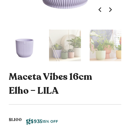
Maceta Vibes 16cm
Elho – LILA
$
1.100
$
935
15% OFF