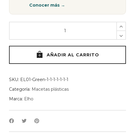
Conocer más →
Maceta
Greenville
Blanca
-
14
AÑADIR AL CARRITO
cm
quantity
SKU:
EL01-Green-1-1-1-1-1-1-1
Categoría:
Macetas plásticas
Marca:
Elho