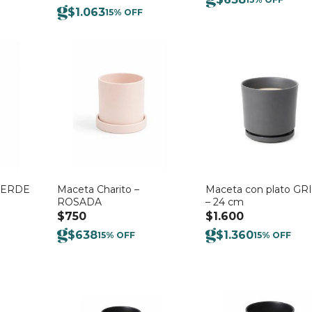
$
1.063
15% OFF
 VERDE
Maceta Charito –
Maceta con plato GRI
ROSADA
– 24 cm
$
750
$
1.600
$
638
$
1.360
15% OFF
15% OFF