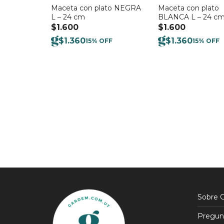
Maceta con plato NEGRA
Maceta con plato
L – 24 cm
BLANCA L – 24 c
$
1.600
$
1.600
$
1.360
$
1.360
15% OFF
15% OFF
Sobre 
Pregun