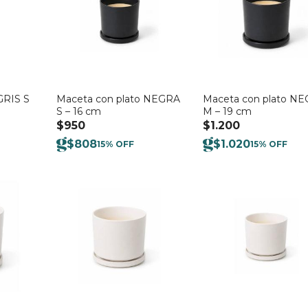
GRIS S
Maceta con plato NEGRA
Maceta con plato N
S – 16 cm
M – 19 cm
$
950
$
1.200
$
808
$
1.020
15% OFF
15% OFF