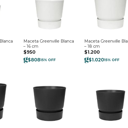
 Blanca
Maceta Greenville Blanca
Maceta Greenville Bl
– 16 cm
– 18 cm
$
950
$
1.200
$
808
$
1.020
15% OFF
15% OFF