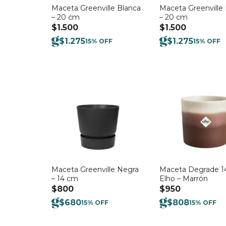
Maceta Greenville Blanca
Maceta Greenville
– 20 cm
– 20 cm
$
1.500
$
1.500
$
1.275
$
1.275
15% OFF
15% OFF
Maceta Greenville Negra
Maceta Degrade 
– 14 cm
Elho – Marrón
$
800
$
950
$
680
$
808
15% OFF
15% OFF