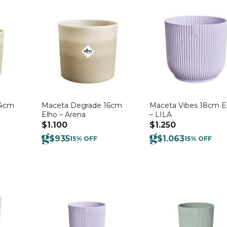
14cm
Maceta Degrade 16cm
Maceta Vibes 18cm E
Elho – Arena
– LILA
$
1.100
$
1.250
$
935
$
1.063
15% OFF
15% OFF