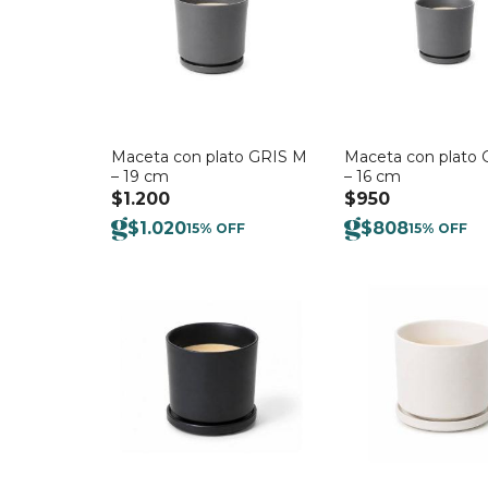
Maceta con plato GRIS M
Maceta con plato 
– 19 cm
– 16 cm
$
1.200
$
950
$
1.020
$
808
15% OFF
15% OFF