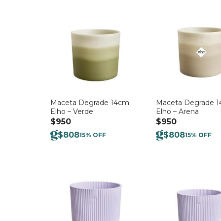
Maceta Degrade 14cm
Maceta Degrade 
Elho – Verde
Elho – Arena
$
950
$
950
$
808
$
808
15% OFF
15% OFF