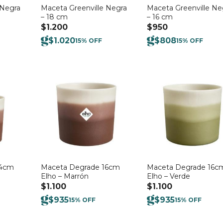
 Negra
Maceta Greenville Negra
Maceta Greenville Ne
– 18 cm
– 16 cm
$
1.200
$
950
$
1.020
$
808
15% OFF
15% OFF
14cm
Maceta Degrade 16cm
Maceta Degrade 16c
Elho – Marrón
Elho – Verde
$
1.100
$
1.100
$
935
$
935
15% OFF
15% OFF