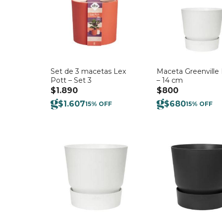
Set de 3 macetas Lex
Maceta Greenville
Pott – Set 3
– 14 cm
$
1.890
$
800
$
1.607
$
680
15% OFF
15% OFF