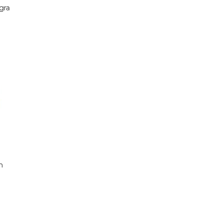
gra
m