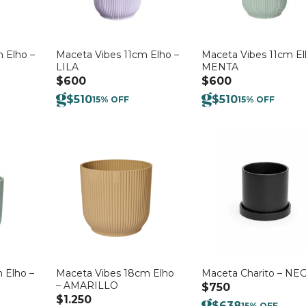
 Elho –
Maceta Vibes 11cm Elho –
Maceta Vibes 11cm El
LILA
MENTA
$
600
$
600
$
510
$
510
15% OFF
15% OFF
 Elho –
Maceta Vibes 18cm Elho
Maceta Charito – NE
– AMARILLO
$
750
$
1.250
$
638
15% OFF