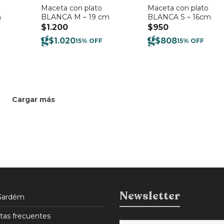
Maceta con plato
Maceta con plato
m
BLANCA M – 19 cm
BLANCA S – 16cm
$
1.200
$
950
$
1.020
$
808
15% OFF
15% OFF
Cargar más
Newsletter
Gardém
tas frecuentes