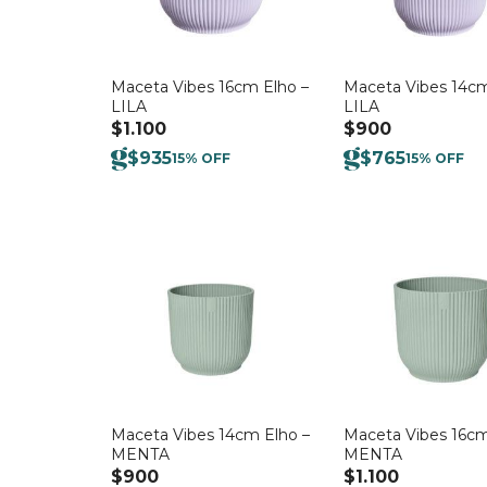
Maceta Vibes 16cm Elho –
Maceta Vibes 14cm
LILA
LILA
$
1.100
$
900
$
935
$
765
15% OFF
15% OFF
Maceta Vibes 14cm Elho –
Maceta Vibes 16cm
MENTA
MENTA
$
900
$
1.100