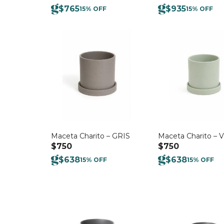
$
765
$
935
15% OFF
15% OFF
Maceta Charito – GRIS
Maceta Charito –
$
750
$
750
$
638
$
638
15% OFF
15% OFF