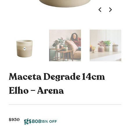
Maceta Degrade 14cm
Elho – Arena
$
950
$
808
15% OFF