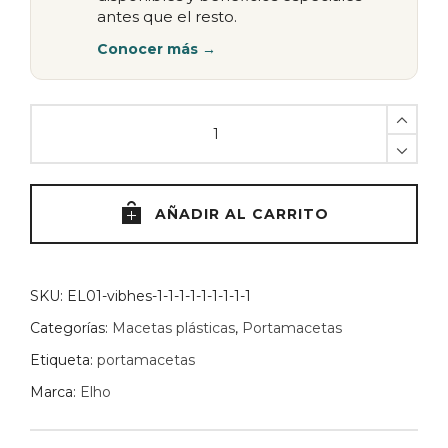
antes que el resto.
Conocer más →
Maceta
Degrade
14cm
Elho
-
AÑADIR AL CARRITO
Arena
quantity
SKU:
EL01-vibhes-1-1-1-1-1-1-1-1-1
Categorías:
Macetas plásticas
,
Portamacetas
Etiqueta:
portamacetas
Marca:
Elho