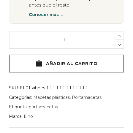
antes que el resto.
Conocer más →
Maceta
Degrade
14cm
Elho
-
AÑADIR AL CARRITO
Marrón
quantity
SKU:
EL01-vibhes-1-1-1-1-1-1-1-1-1-1-1-1-1
Categorías:
Macetas plásticas
,
Portamacetas
Etiqueta:
portamacetas
Marca:
Elho