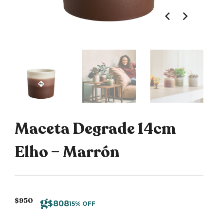
Maceta Degrade 14cm
Elho – Marrón
$
950
$
808
15% OFF