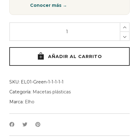
Conocer más →
Maceta
Greenville
Blanca
-
18
AÑADIR AL CARRITO
cm
quantity
SKU:
EL01-Green-1-1-1-1-1
Categoría:
Macetas plásticas
Marca:
Elho