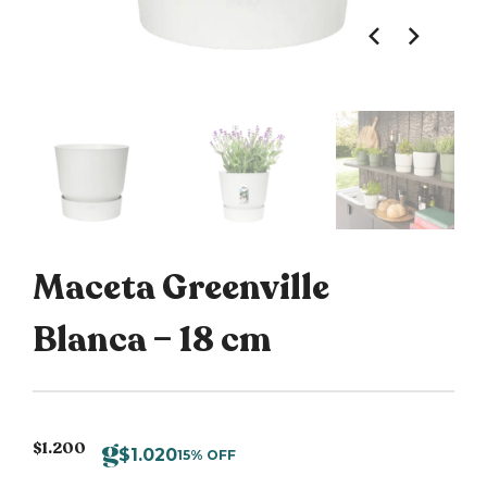
Maceta Greenville
Blanca – 18 cm
$
1.200
$
1.020
15% OFF