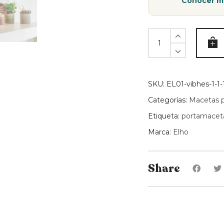
Conocer m
Maceta
Degrade
14cm
Elho
-
SKU:
EL01-vibhes-1-1-1-
Verde
Categorías:
Macetas p
quantity
Etiqueta:
portamacet
Marca:
Elho
Share