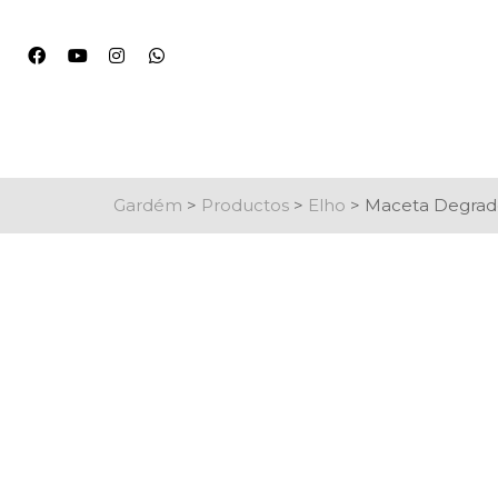
Gardém
>
Productos
>
Elho
>
Maceta Degrade