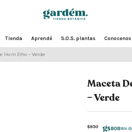
Tienda
Aprendé
S.O.S. plantas
Conocenos
 14cm Elho – Verde
Maceta D
– Verde
$
950
$
808
15% O