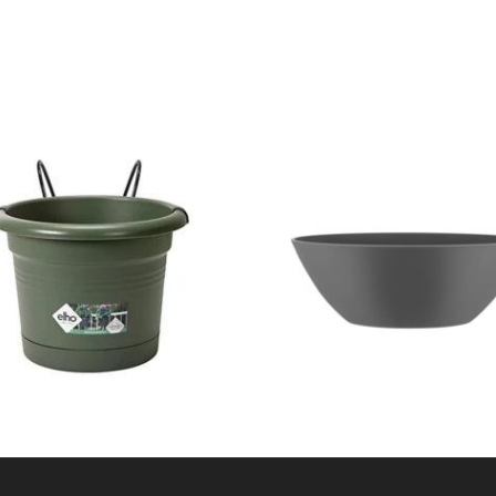
$
200
$
170
15% OFF