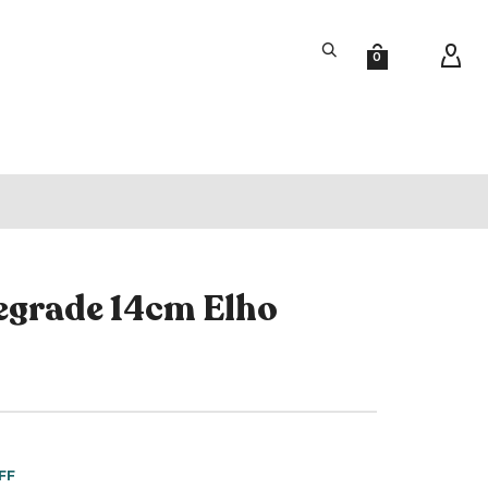
0
egrade 14cm Elho
FF