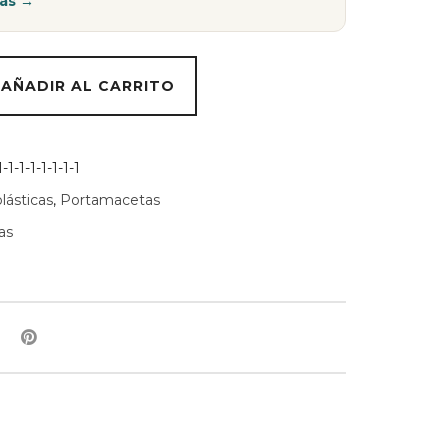
ás →
AÑADIR AL CARRITO
1-1-1-1-1-1-1
lásticas
,
Portamacetas
as