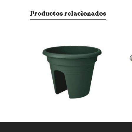
Productos relacionados
$
1.100
$
1.350
$
935
15% OFF
$
1.148
15% OFF