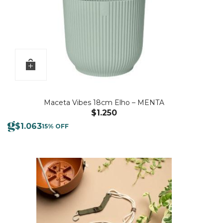
Maceta Vibes 18cm Elho – MENTA
$
1.250
$
1.063
15% OFF