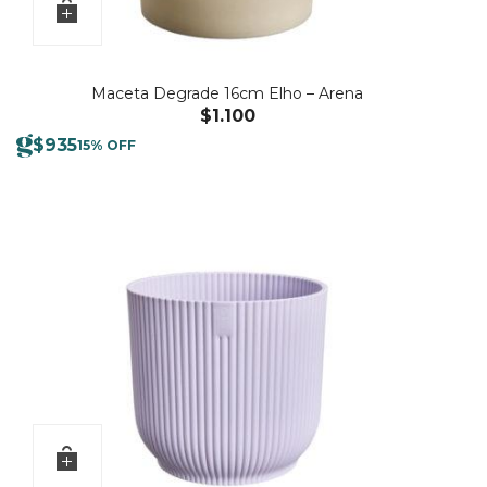
Maceta Degrade 16cm Elho – Arena
$
1.100
$
935
15% OFF