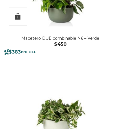
Macetero DUE combinable N6 – Verde
$
450
$
383
15% OFF