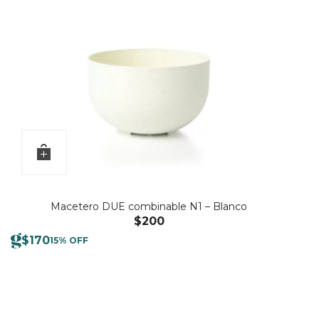
Macetero DUE combinable N1 – Blanco
$
200
$
170
15% OFF