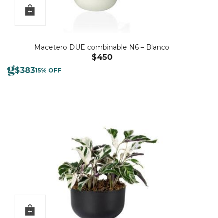
Macetero DUE combinable N6 – Blanco
$
450
$
383
15% OFF