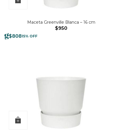
Maceta Greenville Blanca – 16 cm
$
950
$
808
15% OFF