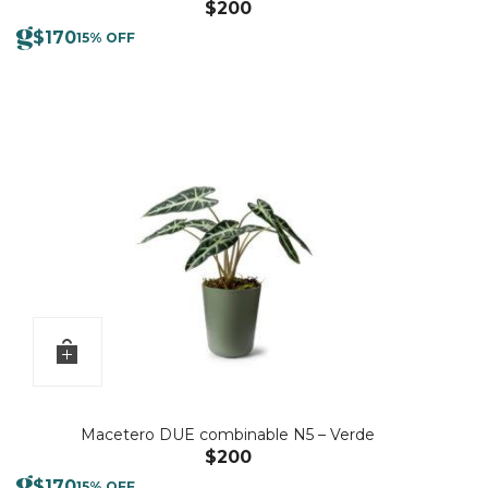
$
200
$
170
15% OFF
Macetero DUE combinable N5 – Verde
$
200
$
170
15% OFF