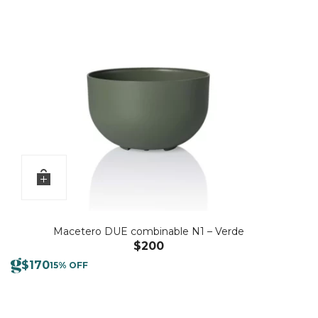
Macetero DUE combinable N1 – Verde
$
200
$
170
15% OFF