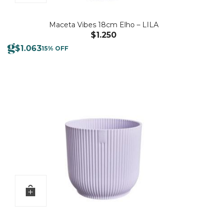
Maceta Vibes 18cm Elho – LILA
$
1.250
$
1.063
15% OFF