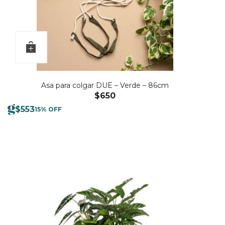
Asa para colgar DUE – Verde – 86cm
$
650
$
553
15% OFF