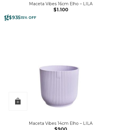
Maceta Vibes 16cm Elho – LILA
$
1.100
$
935
15% OFF
Maceta Vibes 14cm Elho – LILA
$
900