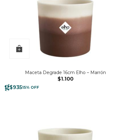
Maceta Degrade 16cm Elho – Marrón
$
1.100
$
935
15% OFF