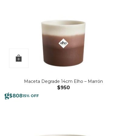
Maceta Degrade 14cm Elho – Marrón
$
950
$
808
15% OFF