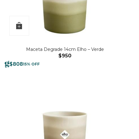
Maceta Degrade 14cm Elho – Verde
$
950
$
808
15% OFF