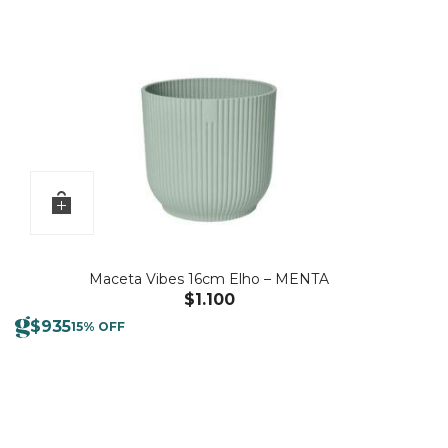
Maceta Vibes 16cm Elho – MENTA
$
1.100
$
935
15% OFF