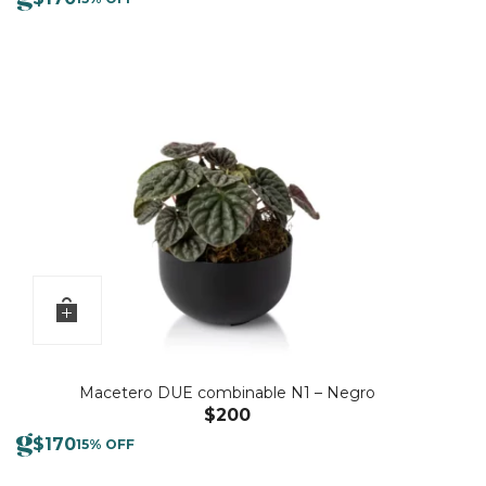
Macetero DUE combinable N1 – Negro
$
200
$
170
15% OFF