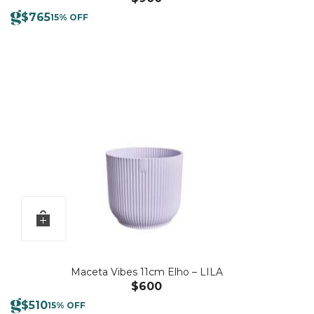
$
765
15% OFF
Maceta Vibes 11cm Elho – LILA
$
600
$
510
15% OFF