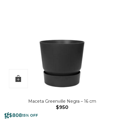
Maceta Greenville Negra – 16 cm
$
950
$
808
15% OFF