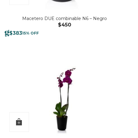
Macetero DUE combinable N6 – Negro
$
450
$
383
15% OFF