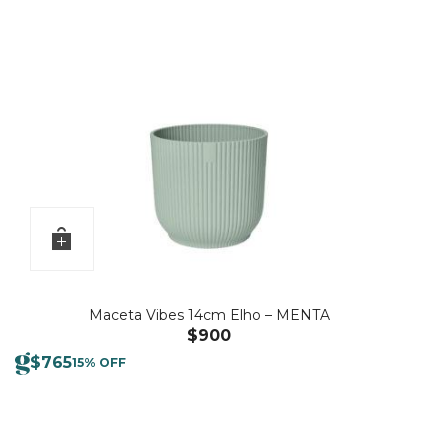
Maceta Vibes 14cm Elho – MENTA
$
900
$
765
15% OFF