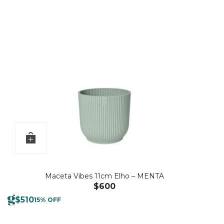
Maceta Vibes 11cm Elho – MENTA
$
600
$
510
15% OFF