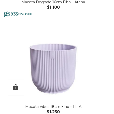
Maceta Degrade 16cm Elho – Arena
$
1.100
$
935
15% OFF
Maceta Vibes 18cm Elho – LILA
$
1.250