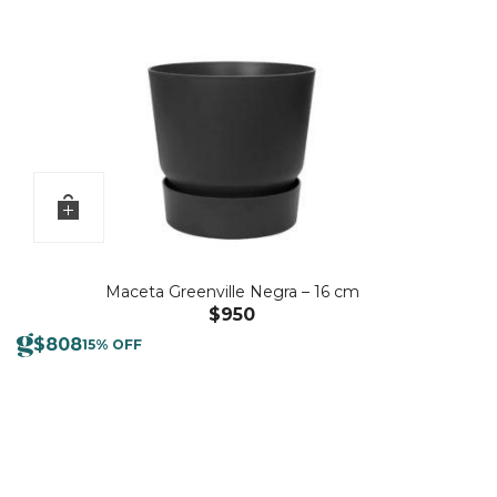
Maceta Greenville Negra – 16 cm
$
950
$
808
15% OFF