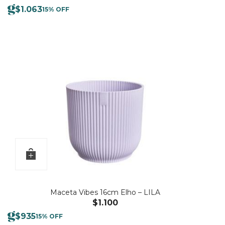
$
1.063
15% OFF
Maceta Vibes 16cm Elho – LILA
$
1.100
$
935
15% OFF