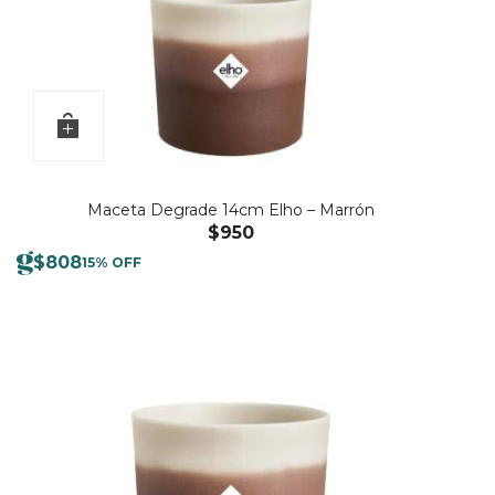
Maceta Degrade 14cm Elho – Marrón
$
950
$
808
15% OFF