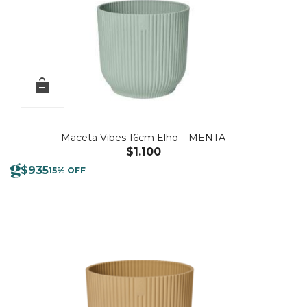
Maceta Vibes 16cm Elho – MENTA
$
1.100
$
935
15% OFF