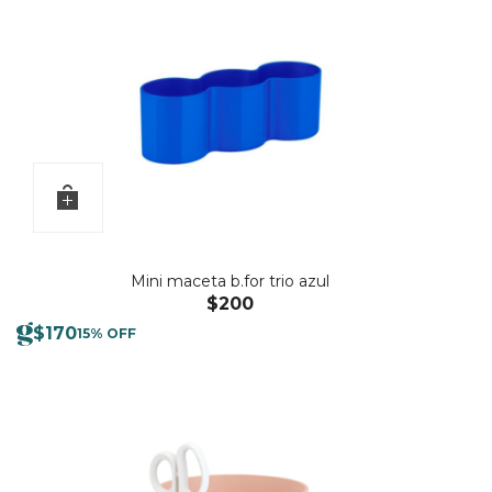
Mini maceta b.for trio azul
$
200
$
170
15% OFF