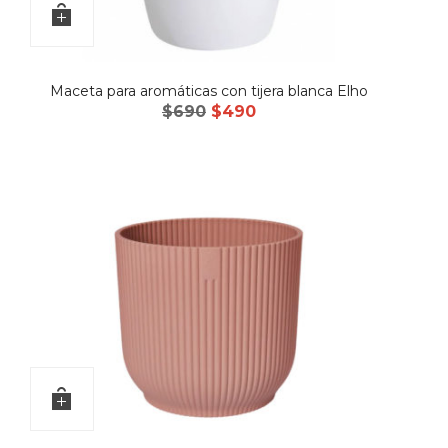
Maceta para aromáticas con tijera blanca Elho
El
El
$
690
$
490
precio
precio
original
actual
era:
es:
$690.
$490.