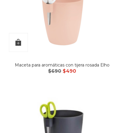
Maceta para aromáticas con tijera rosada Elho
El
El
$
690
$
490
precio
precio
original
actual
era:
es:
$690.
$490.