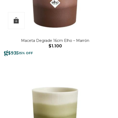
Maceta Degrade 16cm Elho – Marrón
$
1.100
$
935
15% OFF