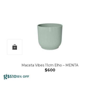
Maceta Vibes 11cm Elho – MENTA
$
600
$
510
15% OFF