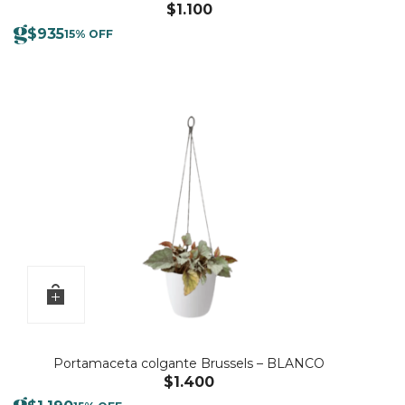
$
1.100
$
935
15% OFF
Portamaceta colgante Brussels – BLANCO
$
1.400