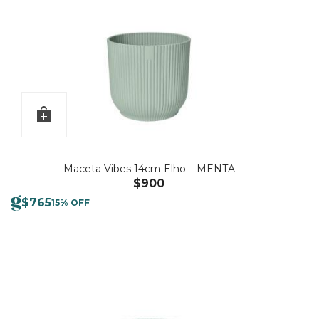
Maceta Vibes 14cm Elho – MENTA
$
900
$
765
15% OFF