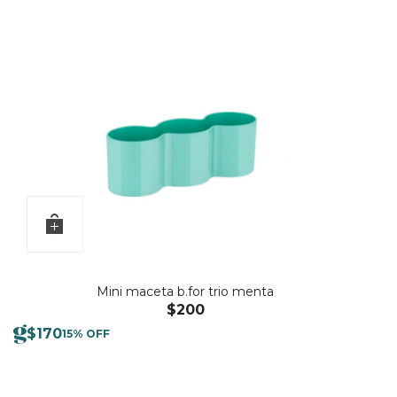
Mini maceta b.for trio menta
$
200
$
170
15% OFF