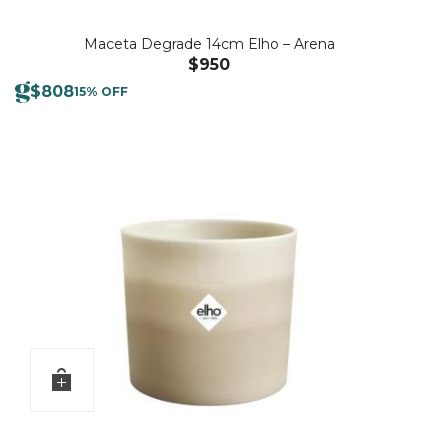
Maceta Degrade 14cm Elho – Arena
$
950
$
808
15% OFF