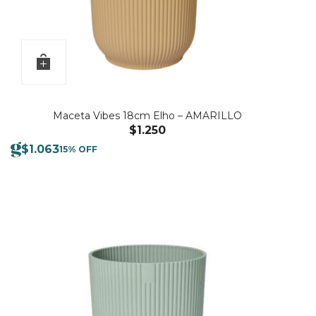
Maceta Vibes 18cm Elho – AMARILLO
$
1.250
$
1.063
15% OFF