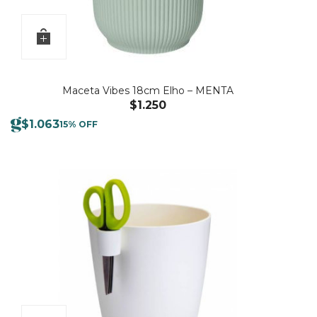
Maceta Vibes 18cm Elho – MENTA
$
1.250
$
1.063
15% OFF