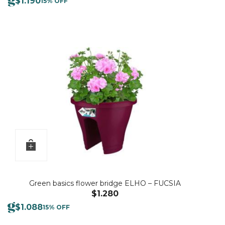
$
1.190
15% OFF
Green basics flower bridge ELHO – FUCSIA
$
1.280
$
1.088
15% OFF