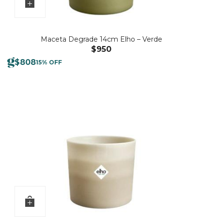
Maceta Degrade 14cm Elho – Verde
$
950
$
808
15% OFF