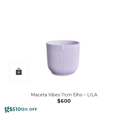
Maceta Vibes 11cm Elho – LILA
$
600
$
510
15% OFF