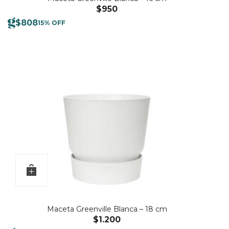
$
950
$
808
15% OFF
Maceta Greenville Blanca – 18 cm
$
1.200