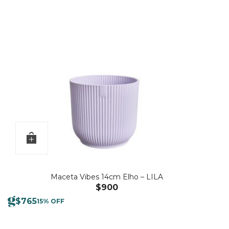
Maceta Vibes 14cm Elho – LILA
$
900
$
765
15% OFF