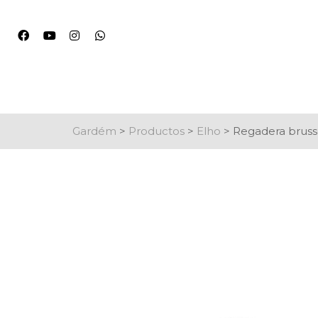
Gardém
>
Productos
>
Elho
>
Regadera brusse