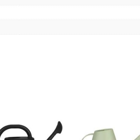
$
290