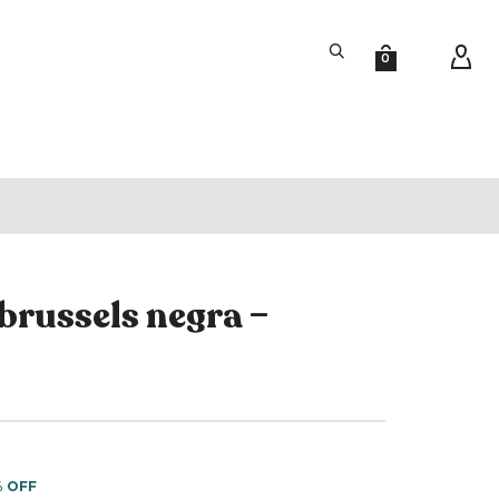
0
brussels negra –
% OFF