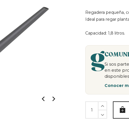
Regadera pequeña, co
Ideal para regar planta
Capacidad: 1,8 litros.
COMUNI
Si sos par
en este pr
disponibles
Conocer m
Regadera
brussels
negra
-