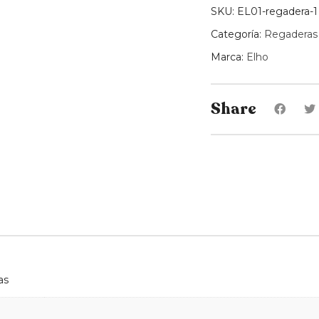
1,8
SKU:
EL01-regadera-1
L
Categoría:
Regaderas
quantity
Marca:
Elho
Share
as