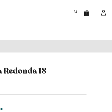
0
a Redonda 18
FF