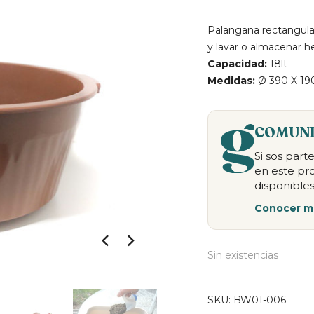
Palangana rectangular
y lavar o almacenar h
Capacidad:
18lt
Medidas:
Ø 390 X 190
COMUNI
Si sos par
en este pr
disponibles
Conocer m
Sin existencias
SKU:
BW01-006