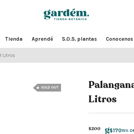
Tienda
Aprendé
S.O.S. plantas
Conocenos
 Litros
Palangan
SOLD OUT
Litros
$
200
$
170
15% O