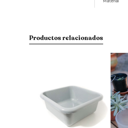
Material
Productos relacionados
$
120
$
102
15% OFF