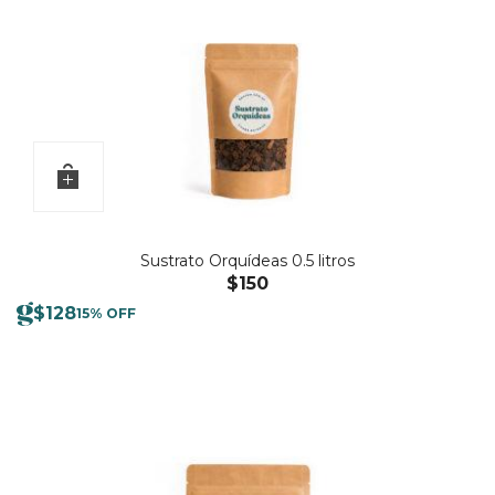
Sustrato Orquídeas 0.5 litros
$
150
$
128
15% OFF