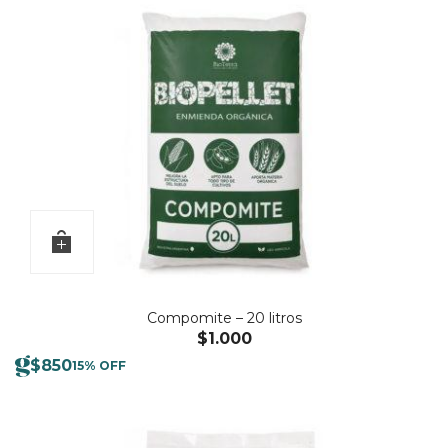
Compomite – 20 litros
$
1.000
$
850
15% OFF