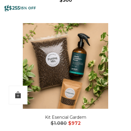
$
300
$
255
15% OFF
Kit Esencial Gardem
El
El
$
1.080
$
972
precio
precio