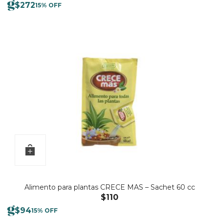
$
272
15% OFF
Alimento para plantas CRECE MAS – Sachet 60 cc
$
110
$
94
15% OFF