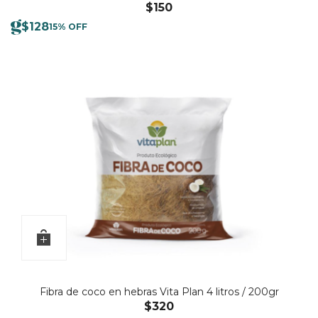
$
150
$
128
15% OFF
Fibra de coco en hebras Vita Plan 4 litros / 200gr
$
320