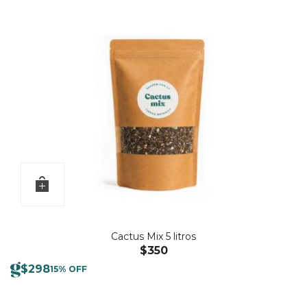
original
actual
era:
es:
$1.080.
$972.
Cactus Mix 5 litros
$
350
$
298
15% OFF