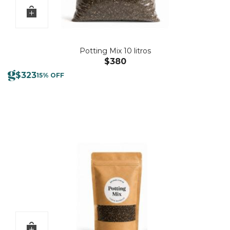
Potting Mix 10 litros
$
380
$
323
15% OFF