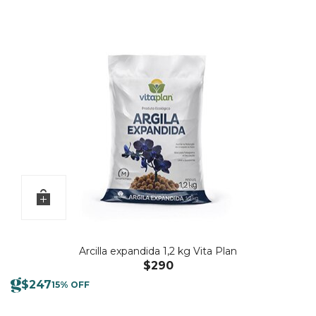
Arcilla expandida 1,2 kg Vita Plan
$
290
$
247
15% OFF