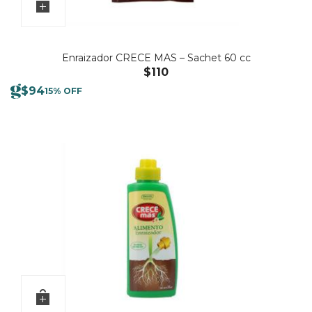
Enraizador CRECE MAS – Sachet 60 cc
$
110
$
94
15% OFF