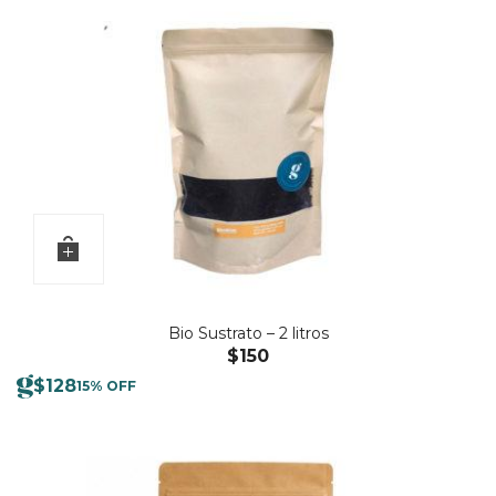
Bio Sustrato – 2 litros
$
150
$
128
15% OFF