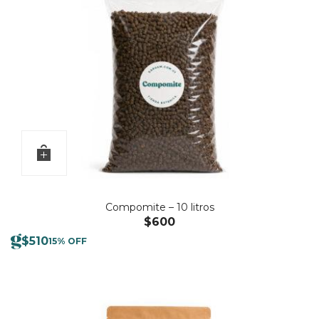
Compomite – 10 litros
$
600
$
510
15% OFF