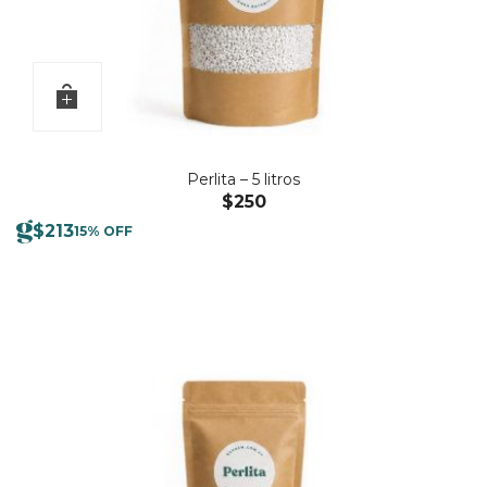
Perlita – 5 litros
$
250
$
213
15% OFF