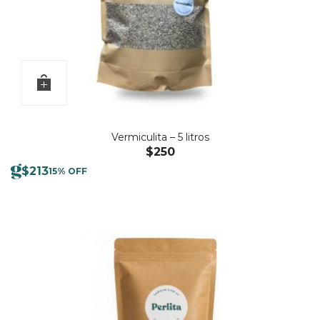
Vermiculita – 5 litros
$
250
$
213
15% OFF