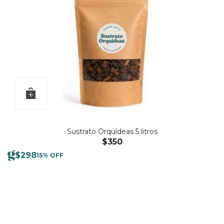
Sustrato Orquídeas 5 litros
$
350
$
298
15% OFF