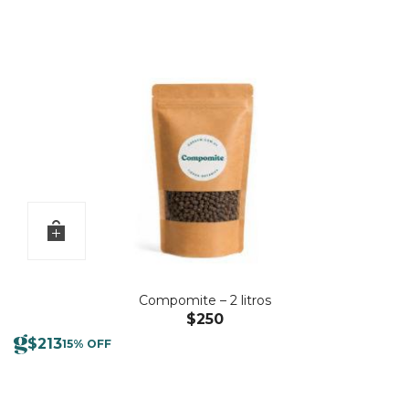
Compomite – 2 litros
$
250
$
213
15% OFF