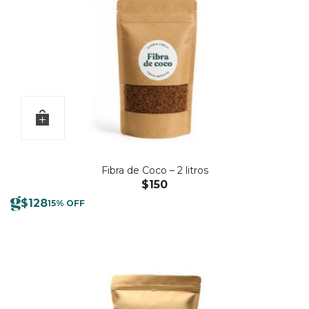
Fibra de Coco – 2 litros
$
150
$
128
15% OFF