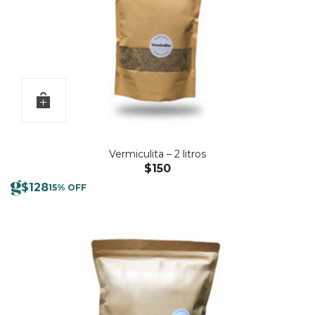
Vermiculita – 2 litros
$
150
$
128
15% OFF