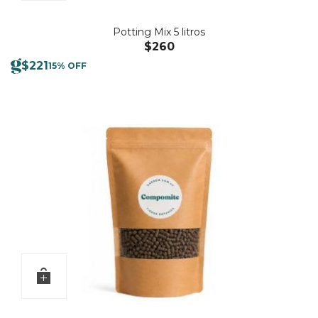
Potting Mix 5 litros
$
260
$
221
15% OFF