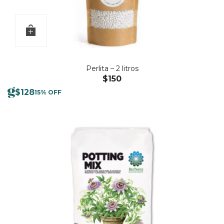
Perlita – 2 litros
$
150
$
128
15% OFF