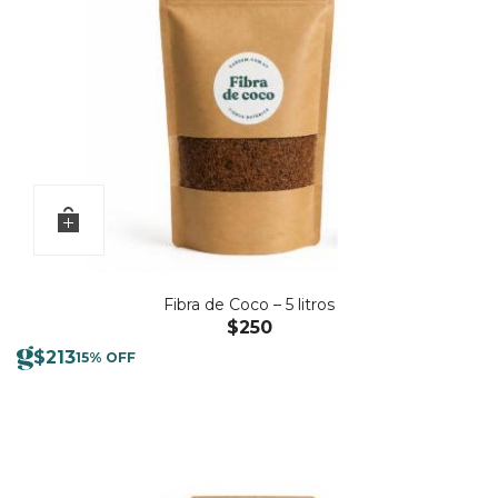
Fibra de Coco – 5 litros
$
250
$
213
15% OFF