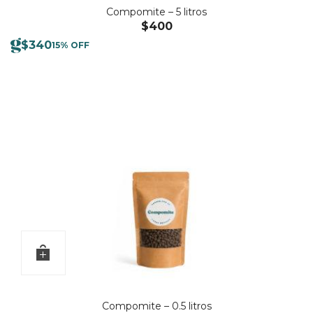
Compomite – 5 litros
$
400
$
340
15% OFF
Compomite – 0.5 litros