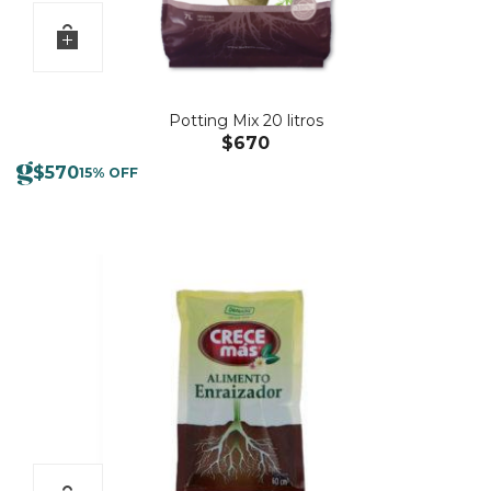
Potting Mix 20 litros
$
670
$
570
15% OFF