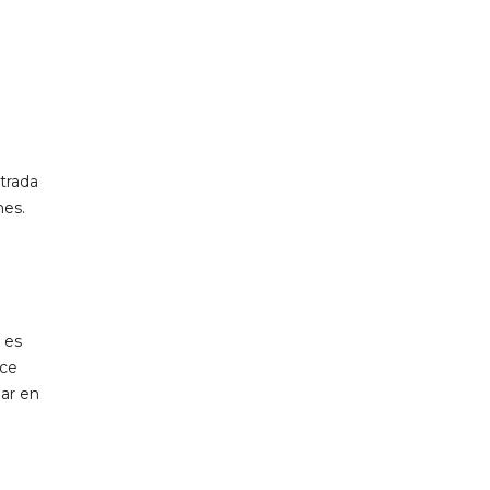
ltrada
nes.
 es
ace
gar en