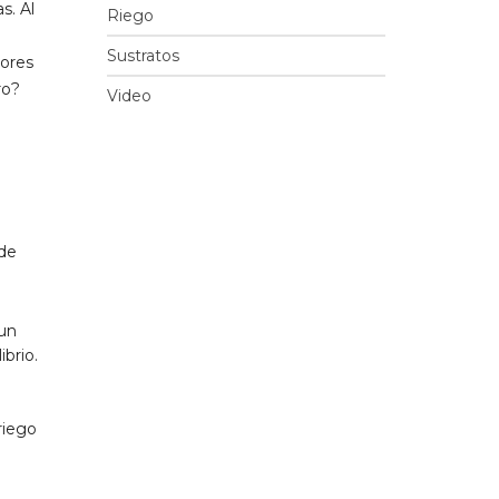
s. Al
Riego
Sustratos
iores
ro?
Video
 de
 un
brio.
riego