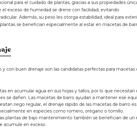
ional para el cuidado de plantas, gracias a sus propiedades única
ue el exceso de humedad se drene con facilidad, evitando
icular. Además, su peso les otorga estabilidad, ideal para exter
 plantas se benefician especialmente al estar en macetas de bar
naje
do y con buen drenaje son las candidatas perfectas para macetas
rtas en acumular agua en sus hojas y tallos, por lo que necesitan
íces se dañen. Las macetas de barro ayudan a mantener ese equili
cesitan riego regular, el drenaje rápido de las macetas de barro es
specialmente en especies como romero, orégano o tomillo.
tas plantas de bajo mantenimiento también se benefician de un 
 se acumule en exceso.