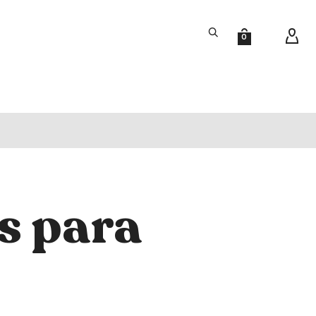
0
s para