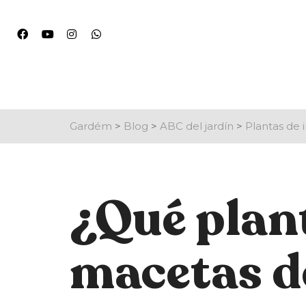
Gardém
>
Blog
>
ABC del jardín
>
Plantas de i
¿Qué plant
macetas d