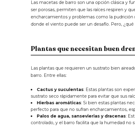
Las macetas de barro son una opción clásica y func
ser porosas, permiten que las raíces respiren y q
encharcamientos y problemas como la pudrición rad
donde el viento puede ser un desafío. Pero, ¿qué
Plantas que necesitan buen dre
Las plantas que requieren un sustrato bien airea
barro. Entre ellas:
Cactus y suculentas
: Estas plantas son expe
sustrato seco rápidamente para evitar que sus ra
Hierbas aromáticas
: Si bien estas plantas ne
perfecto para que no sufran encharcamientos, e
Palos de agua, sansevierias y dracenas
: Es
controlado, y el barro facilita que la humedad no