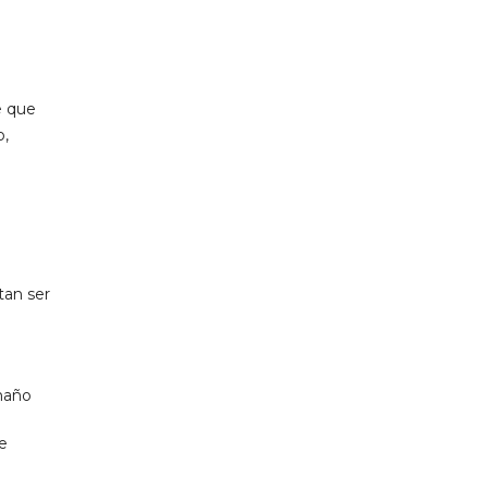
e que
o,
tan ser
maño
de