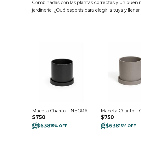
Combinadas con las plantas correctas y un buen m
jardinería. ¿Qué esperás para elegir la tuya y llena
Maceta Charito – NEGRA
Maceta Charito – 
$
750
$
750
$
638
$
638
15% OFF
15% OFF