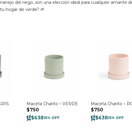
anejo del riego, son una elección ideal para cualquier amante de
r tu hogar de verde? 🌱
GRIS
Maceta Charito – VERDE
Maceta Charito – 
$
750
$
750
$
638
$
638
15% OFF
15% OFF