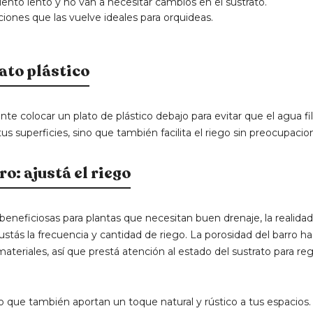
nto lento y no van a necesitar cambios en el sustrato.
ones que las vuelve ideales para orquideas.
lato plástico
nte colocar un plato de plástico debajo para evitar que el agua fi
us superficies, sino que también facilita el riego sin preocupacio
o: ajustá el riego
neficiosas para plantas que necesitan buen drenaje, la realidad
justás la frecuencia y cantidad de riego. La porosidad del barro h
teriales, así que prestá atención al estado del sustrato para re
o que también aportan un toque natural y rústico a tus espacios.