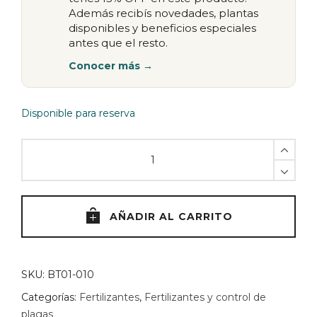
Además recibís novedades, plantas
disponibles y beneficios especiales
antes que el resto.
Conocer más →
Disponible para reserva
Revitalizador
de
crecimiento
quantity
AÑADIR AL CARRITO
SKU:
BT01-010
Categorías:
Fertilizantes
,
Fertilizantes y control de
plagas