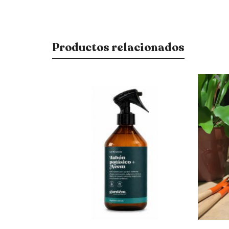
Productos relacionados
$
420
$
350
$
357
$
298
15% OFF
15% OFF