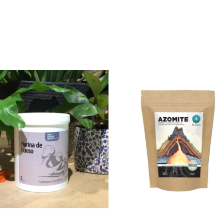
$
380
$
323
15% OFF