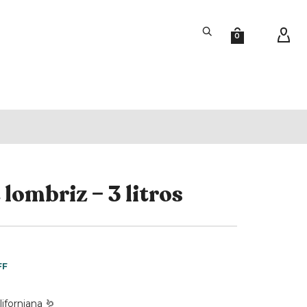
0
lombriz – 3 litros
FF
iforniana 🪱