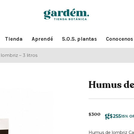
Tienda
Aprendé
S.O.S. plantas
Conocenos
ombriz – 3 litros
Humus de 
$
300
$
255
15% O
Humus de lombriz Cal