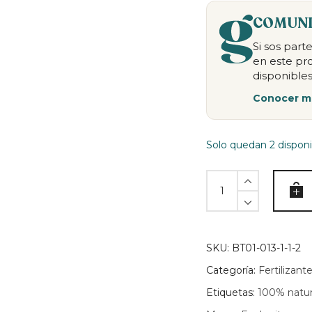
COMUNI
Si sos par
en este pr
disponibles
Conocer m
Solo quedan 2 disponi
Humus
de
lombriz
-
3
SKU:
BT01-013-1-1-2
litros
Categoría:
Fertilizant
quantity
Etiquetas:
100% natur