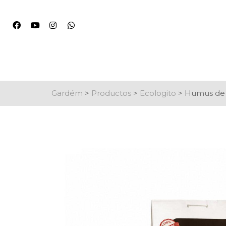
Gardém
>
Productos
>
Ecologito
>
Humus de l