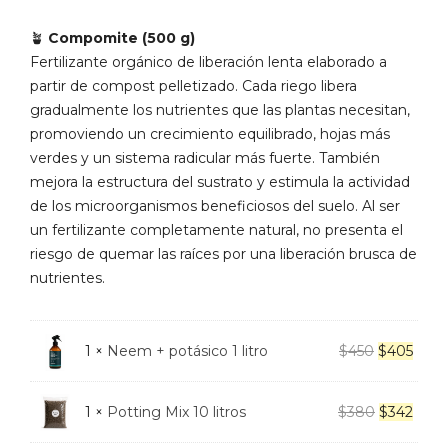
🪴
Compomite (500 g)
Fertilizante orgánico de liberación lenta elaborado a
partir de compost pelletizado. Cada riego libera
gradualmente los nutrientes que las plantas necesitan,
promoviendo un crecimiento equilibrado, hojas más
verdes y un sistema radicular más fuerte. También
mejora la estructura del sustrato y estimula la actividad
de los microorganismos beneficiosos del suelo. Al ser
un fertilizante completamente natural, no presenta el
riesgo de quemar las raíces por una liberación brusca de
nutrientes.
El
El
1 ×
Neem + potásico 1 litro
$
450
$
405
precio
preci
original
actua
El
El
1 ×
Potting Mix 10 litros
$
380
$
342
era:
es:
precio
preci
$450.
$405