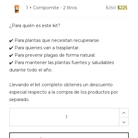
original
actua
El
El
1 ×
Compomite - 2 litros
$
250
$
225
era:
es:
precio
preci
$380.
$342
original
actua
¿Para quién es este kit?
era:
es:
$250.
$225.
✔️ Para plantas que necesitan recuperarse.
✔️ Para quienes van a trasplantar.
✔️ Para prevenir plagas de forma natural.
✔️ Para mantener las plantas fuertes y saludables
durante todo el año.
Llevando el kit completo obtenés un descuento
especial respecto a la compra de los productos por
separado.
Kit
Esencial
Gardem
quantity