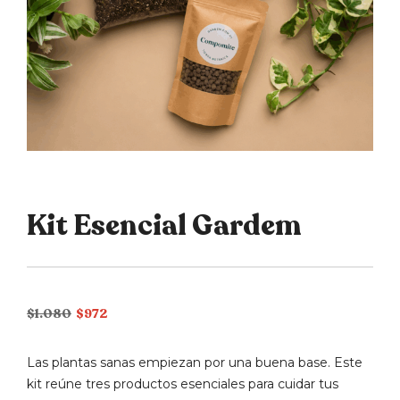
Kit Esencial Gardem
El
El
$
1.080
$
972
precio
precio
original
actual
Las plantas sanas empiezan por una buena base. Este
era:
es:
kit reúne tres productos esenciales para cuidar tus
$1.080.
$972.