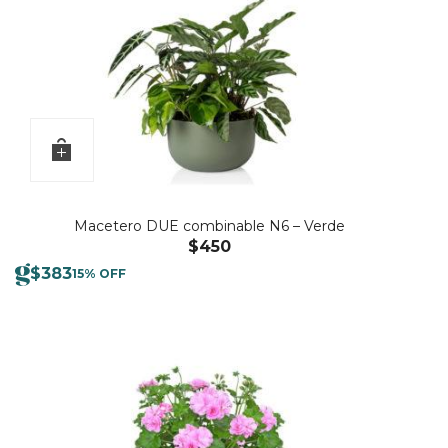
Macetero DUE combinable N6 – Verde
$
450
$
383
15% OFF