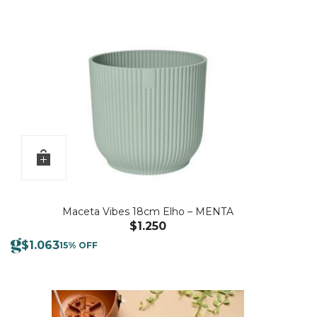
Maceta Vibes 18cm Elho – MENTA
$
1.250
$
1.063
15% OFF