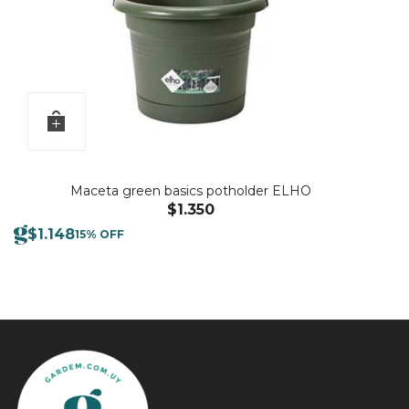
Maceta green basics potholder ELHO
$
1.350
$
1.148
15% OFF