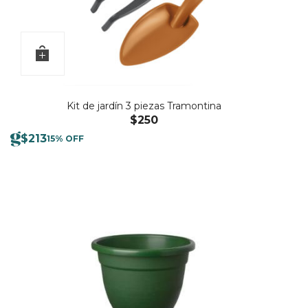
Kit de jardín 3 piezas Tramontina
$
250
$
213
15% OFF