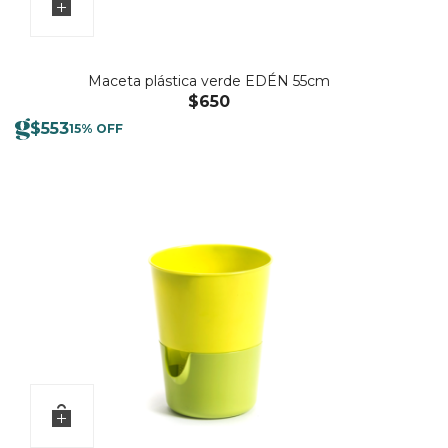
Maceta plástica verde EDÉN 55cm
$
650
$
553
15% OFF