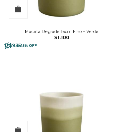
Maceta Degrade 16cm Elho – Verde
$
1.100
$
935
15% OFF