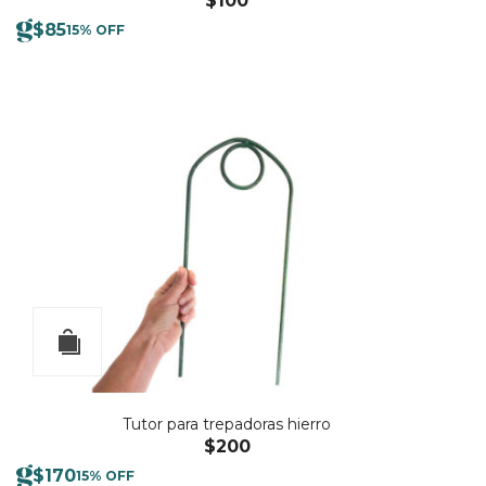
$
100
$
85
15% OFF
Tutor para trepadoras hierro
$
200
$
170
15% OFF