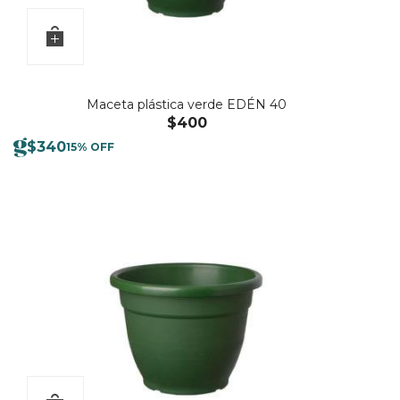
Maceta plástica verde EDÉN 40
$
400
$
340
15% OFF