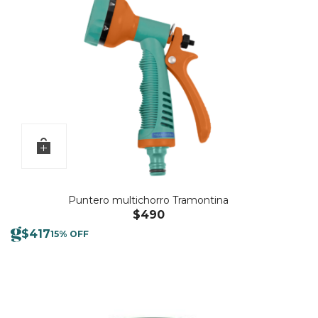
Puntero multichorro Tramontina
$
490
$
417
15% OFF