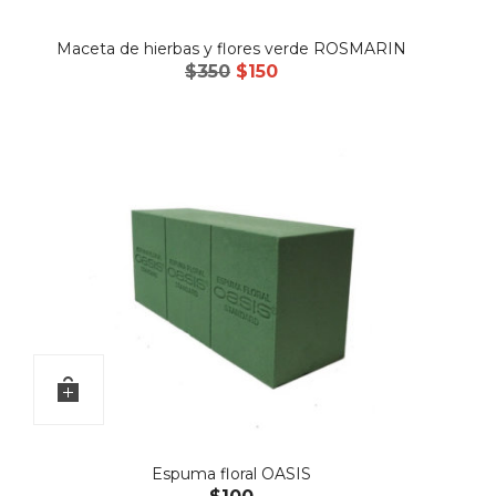
Maceta de hierbas y flores verde ROSMARIN
El
El
$
350
$
150
precio
precio
original
actual
era:
es:
$350.
$150.
Espuma floral OASIS