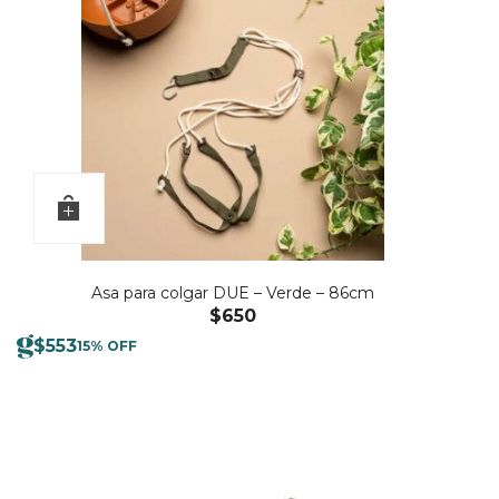
Asa para colgar DUE – Verde – 86cm
$
650
$
553
15% OFF