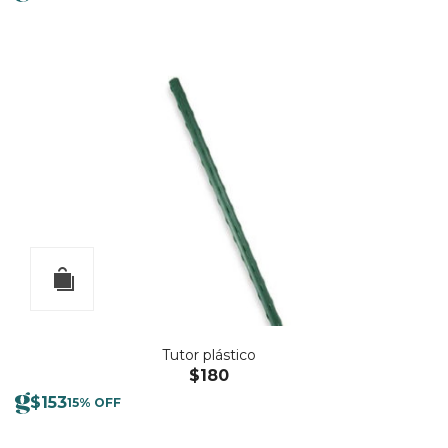
Tutor plástico
$
180
$
153
15% OFF