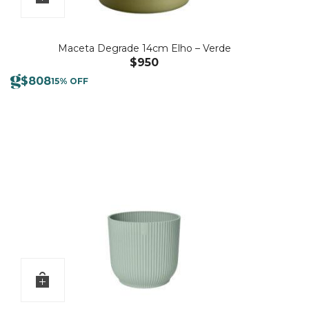
Maceta Degrade 14cm Elho – Verde
$
950
$
808
15% OFF