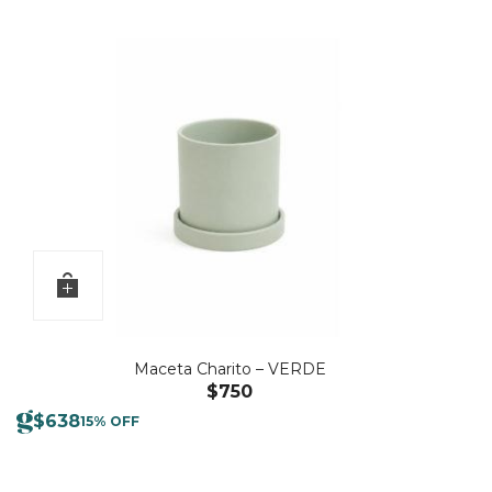
Maceta Charito – VERDE
$
750
$
638
15% OFF