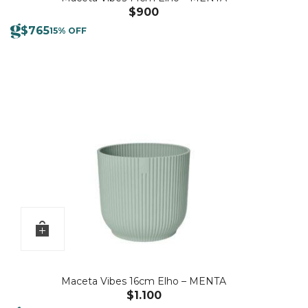
$
900
$
765
15% OFF
Maceta Vibes 16cm Elho – MENTA
$
1.100