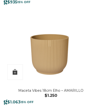
$
935
15% OFF
Maceta Vibes 18cm Elho – AMARILLO
$
1.250
$
1.063
15% OFF