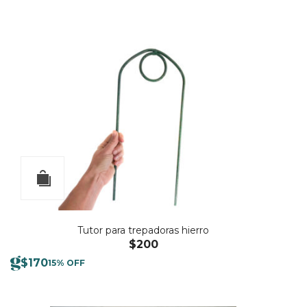
Tutor para trepadoras hierro
$
200
$
170
15% OFF