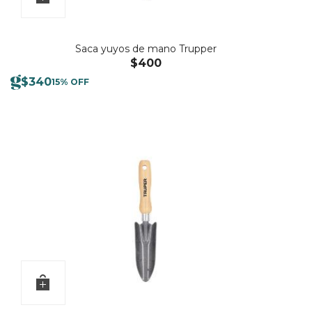
Saca yuyos de mano Trupper
$
400
$
340
15% OFF