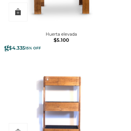
Huerta elevada
$
5.100
$
4.335
15% OFF