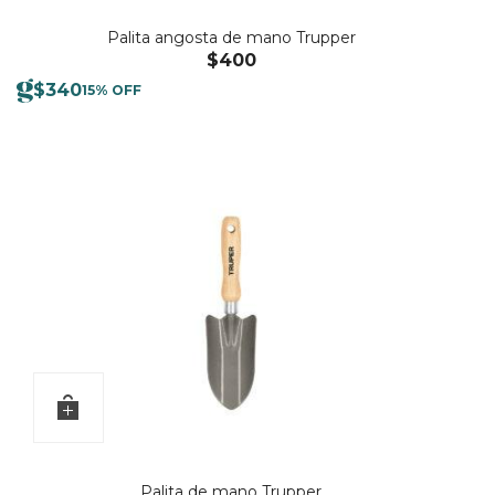
Palita angosta de mano Trupper
$
400
$
340
15% OFF
Palita de mano Trupper