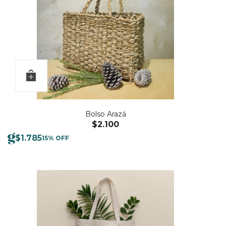
Bolso Arazá
$
2.100
$
1.785
15% OFF