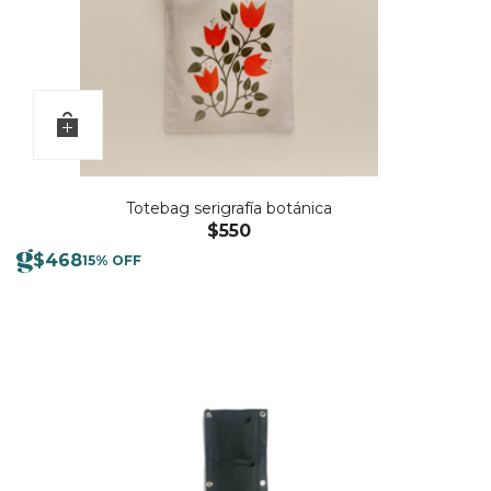
Totebag serigrafía botánica
$
550
$
468
15% OFF