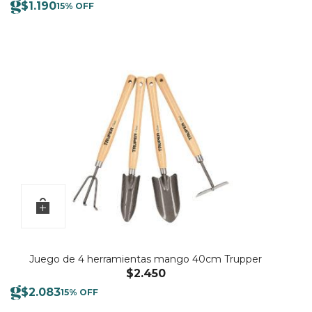
$
1.190
15% OFF
Juego de 4 herramientas mango 40cm Trupper
$
2.450
$
2.083
15% OFF